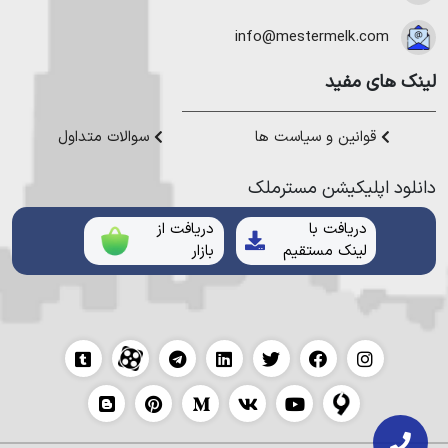
در نوشهر
،
خرید ویلا در محمودآباد
و
خرید ویلا در رویان
میتوانیم به
هموطنان عزیز خدمت کنیم.
info@mestermelk.com
لینک های مفید
قوانین و سیاست ها
سوالات متداول
دانلود اپلیکیشن مستر‌ملک
دریافت با
دریافت از
لینک مستقیم
بازار