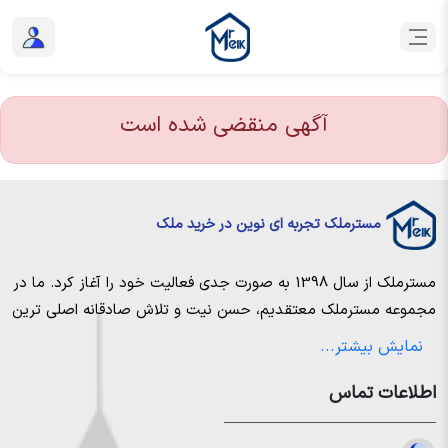
آگهی منقضی شده است
مسترملک تجربه ای نوین در خرید ملک
مسترملک
از سال 1398 به صورت جدی فعالیت خود را آغاز کرد. ما در
مجموعه
مسترملک
معتقدیم، حسن نیت و تلاش صادقانه اصلی ترین
عامل پیروزی و موفقیت در حوزه املاک بوده و از این رو تمام مساعی
نمایش بیشتر...
خویش را به کار میگیریم تا بتوانیم با صداقت کامل بهترین ها را برای
اطلاعات تماس
مشتریانمان به ارمغان بیاوریم. مسترملک صرفاً در شهر های مرکزی
مازندران خرید و فروش ملک انجام می‌دهد. برای
خرید ملک در شمال
،
خرید زمین در نور
،
خرید زمین در چمستان
،
خرید زمین در نوشهر