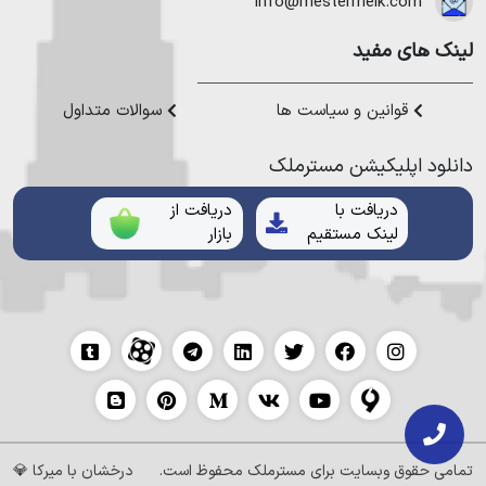
هموطنان عزیز خدمت کنیم.
info@mestermelk.com
لینک های مفید
قوانین و سیاست ها
سوالات متداول
دانلود اپلیکیشن مستر‌ملک
دریافت با
دریافت از
لینک مستقیم
بازار
تمامی حقوق وبسایت برای
مسترملک
محفوظ است.
درخشان با
میرکا
💎