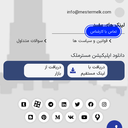
در نوشهر
،
خرید ویلا در محمودآباد
و
خرید ویلا در رویان
میتوانیم به
هموطنان عزیز خدمت کنیم.
info@mestermelk.com
لینک های مفید
تماس با کارشناس
قوانین و سیاست ها
سوالات متداول
دانلود اپلیکیشن مستر‌ملک
دریافت با
دریافت از
لینک مستقیم
بازار