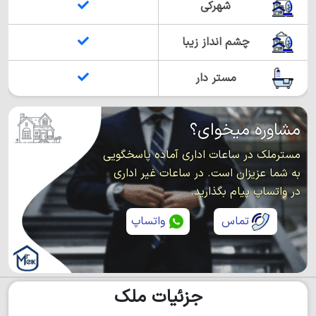
شهرکی
چشم انداز زیبا
مستر دار
مشاوره میخوای؟
مسترملک در ساعات اداری آماده پاسخگویی
به شما عزیزان است. در ساعات غیر اداری
در واتساپ پیام بگذارید.
تماس
واتساپ
جزئیات ملک