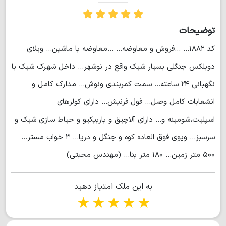
توضیحات
کد ۱۸۸۲... ...فروش و معاوضه... ...معاوضه با ماشین... ویلای
دوبلکس جنگلی بسیار شیک واقع در نوشهر... داخل شهرک شیک با
نگهبانی ۲۴ ساعته... سمت کمربندی ونوش... مدارک کامل و
انشعابات کامل وصل... فول فرنیش... دارای کولرهای
اسپلیت،شومینه و... دارای آلاچیق و باربیکیو و حیاط سازی شیک و
سرسبز... ویوی فوق العاده کوه و جنگل و دریا... ۳ خواب مستر...
۵۰۰ متر زمین... ۱۸۰ متر بنا... (مهندس محبتی)
به این ملک امتیاز دهید
1 star
2 stars
3 stars
4 stars
5 stars