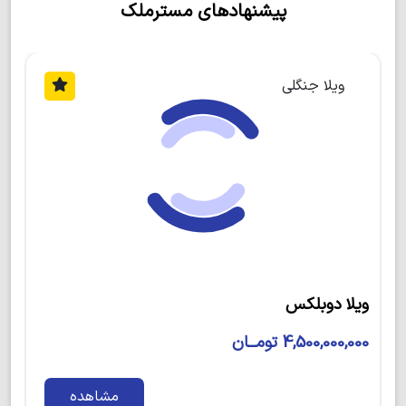
پیشنهادهای مسترملک
روستای ونوش
روستایی توریستی در مازندران است که
حدود 10 کیلومتر با رویان و 30 کیلومتر تا نوشهر فاصله
دارد. علاوه بر این باید بدانید که روستاهای وازیواز، حسن
آباد و رویان در همسایگی این روستا واقع شده‌اند.
روستای
ویلا جنگلی
ونوش
از آن دسته روستاهایی است که از لحاظ دسترسی
بسیار آسان می‌باشد. این روستای زیبا و پرطرفدار به رویان
و نوشهر بسیار نزدیک است و مسافران این شهرها حتما
گذرشان به این روستای سرسبز خواهد خورد.
ویلا دوبلکس نمامدرن
اگر سری به این روستای خارق‌العاده بزنید، طبیعت بکر و
دیدنی آن شما را حیرت زده می‌کند. از جاذبه‌های طبیعی
5,800,000,000 تومــان
این روستا می‌توان به آبشار ونوش در جنوب روستا اشاره
کرد. علاوه بر این
روستای ونوش
تا ارتفاعات علوی کلا حدود
6 کیلومتری فاصله دارد و به همین دلیل آبشارهای زیبایی را
مشاهده