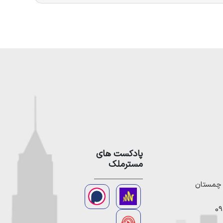
پادکست های
مسترملک
09