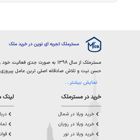
مسترملک تجربه ای نوین در خرید ملک
مسترملک
از سال 1398 به صورت جدی فعالیت خود را آغاز کرد. ما در مجموعه
حسن نیت و تلاش صادقانه اصلی ترین عامل پیروزی و 
مساعی خویش را به کار میگیریم تا بتوانیم با صداقت ک
نمایش بیشتر...
بیاوریم. مسترملک صرفاً در شهر های مرکزی مازندران
ملک در شمال
،
خرید در مستر‌ملک
خرید زمین در نور
،
خرید زمین در چ
لینک ه
رویان
،
خرید زمین در محمودآباد
و همینطور
خرید وی
چمستان
،
خرید ویلا در نوشهر
،
خرید ویلا در محمودآ
خرید ویلا در شمال
دربار
عزیز خدمت کنیم.
خرید ویلا در رویان
تماس
خرید ویلا در نور
قوان