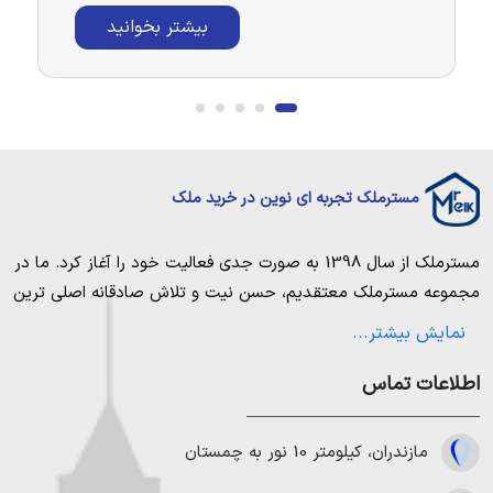
بیشتر بخوانید
مسترملک تجربه ای نوین در خرید ملک
مسترملک
از سال 1398 به صورت جدی فعالیت خود را آغاز کرد. ما در
مجموعه
مسترملک
معتقدیم، حسن نیت و تلاش صادقانه اصلی ترین
عامل پیروزی و موفقیت در حوزه املاک بوده و از این رو تمام مساعی
نمایش بیشتر...
خویش را به کار میگیریم تا بتوانیم با صداقت کامل بهترین ها را برای
اطلاعات تماس
مشتریانمان به ارمغان بیاوریم. مسترملک صرفاً در شهر های مرکزی
مازندران خرید و فروش ملک انجام می‌دهد. برای
خرید ملک در شمال
،
خرید زمین در نور
،
خرید زمین در چمستان
،
خرید زمین در نوشهر
مازندران، کیلومتر 10 نور به چمستان
،
خرید زمین در رویان
،
خرید زمین در محمودآباد
و همینطور
خرید