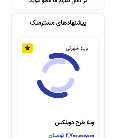
در کانال تلگرام ما عضو شوید.
پیشنهادهای مسترملک
ویلا شهرکی
ویلا طرح دوبلکس
2,700,000,000 تومــان