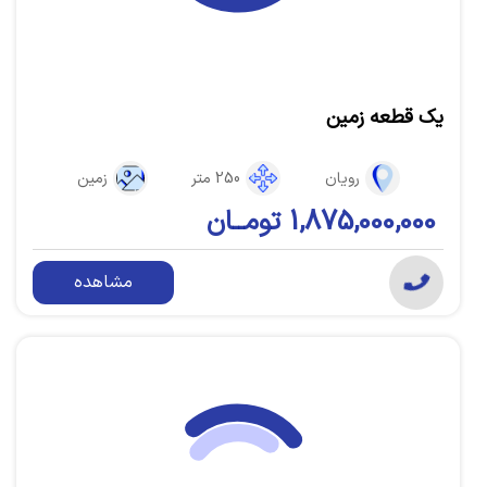
یک قطعه زمین
رویان
250 متر
زمین
1,875,000,000 تومــان
مشاهده