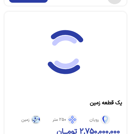
یک قطعه زمین
رویان
250 متر
زمین
2,750,000,000 تومــان