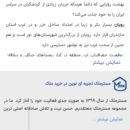
بهشت رؤیایی که دائماً هرساله جریان زیادی از گردشگران در سراسر
ایران را به خود جذب می‌کند؟
رویان
بسیار بکر و زیبا در امتداد ساحل خزر و در غرب استان
مازندران قرار دارد. رویان از بزرگ‌ترین شهرستان‌های نور است و هم
جنین از سمت غرب نیز به نوشهر دسترسی دارد.
موقعیت جغرافیایی این منطقه در کنار روستاهای جنگلی و ییلاقات
نمایش بیشتر
و جنگل‌های انبوه و زیبا و هم‌چنین قرار گرفتن در خط ساحلی،
رویان را به نگین ارزشمندی جهت سرمایه‌گذاری تبدیل کرده است.
مسترملک تجربه ای نوین در خرید ملک
وقتی نوبت به اولین قدم هدف‌گذاری برای
خرید زمین در رویان
می‌رسد دانستن اینکه جستجوی خود را از کجا شروع کنید می‌تواند
مسترملک
از سال 1398 به صورت جدی فعالیت خود را آغاز کرد. ما در
دشوار باشد.
مجموعه
مسترملک
معتقدیم، حسن نیت و تلاش صادقانه اصلی ترین
به‌عنوان نقطه شروع، توصیه می‌شود منطقه‌ای را که می‌خواهید
عامل پیروزی و موفقیت در حوزه املاک بوده و از این رو تمام مساعی
نمایش بیشتر...
خویش را به کار میگیریم تا بتوانیم با صداقت کامل بهترین ها را برای
زمین بخرید شناسایی کنید. سپس می‌توانید با نمایندگان املاک