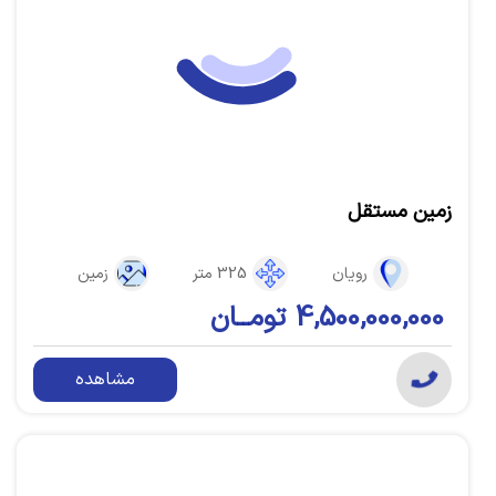
زمین مستقل
رویان
325 متر
زمین
4,500,000,000 تومــان
مشاهده