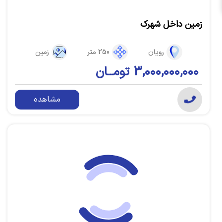
زمین داخل شهرک
رویان
250 متر
زمین
3,000,000,000 تومــان
مشاهده