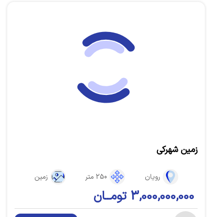
زمین شهرکی
رویان
250 متر
زمین
3,000,000,000 تومــان