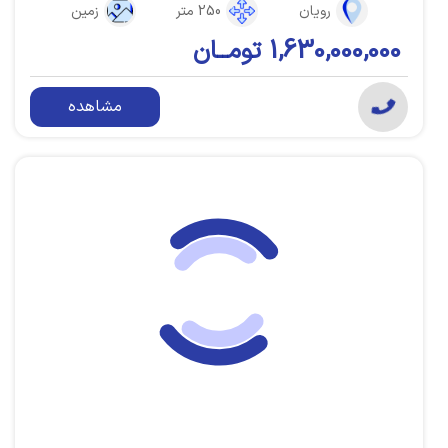
رویان
250 متر
زمین
1,630,000,000 تومــان
مشاهده