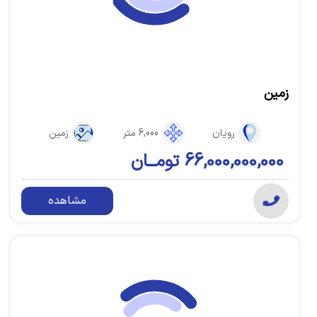
زمین
رویان
6,000 متر
زمین
66,000,000,000 تومــان
مشاهده