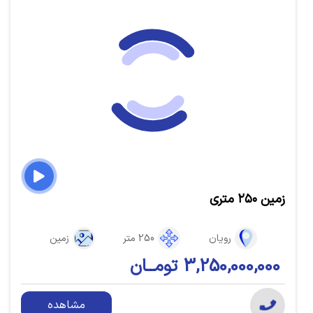
زمین ۲۵۰ متری
رویان
250 متر
زمین
3,250,000,000 تومــان
مشاهده