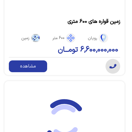
زمین قواره های 600 متری
رویان
600 متر
زمین
6,600,000,000 تومــان
مشاهده