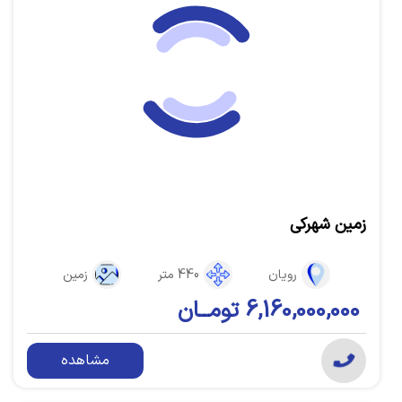
زمین شهرکی
رویان
440 متر
زمین
6,160,000,000 تومــان
مشاهده