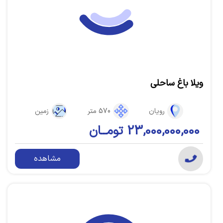
ویلا باغ ساحلی
رویان
570 متر
زمین
23,000,000,000 تومــان
مشاهده