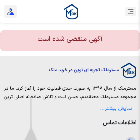
آگهی منقضی شده است
مسترملک تجربه ای نوین در خرید ملک
مسترملک
از سال 1398 به صورت جدی فعالیت خود را آغاز کرد. ما در
مجموعه
مسترملک
معتقدیم، حسن نیت و تلاش صادقانه اصلی ترین
عامل پیروزی و موفقیت در حوزه املاک بوده و از این رو تمام مساعی
نمایش بیشتر...
خویش را به کار میگیریم تا بتوانیم با صداقت کامل بهترین ها را برای
اطلاعات تماس
مشتریانمان به ارمغان بیاوریم. مسترملک صرفاً در شهر های مرکزی
مازندران خرید و فروش ملک انجام می‌دهد. برای
خرید ملک در شمال
،
خرید زمین در نور
،
خرید زمین در چمستان
،
خرید زمین در نوشهر