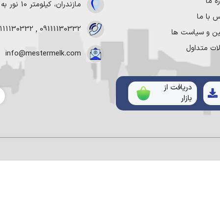
ه ما
مازندران، کیلومتر 10 نور به چمستان
 با ما
111130332
,
09111130332
ین و سیاست ها
ات متداول
info@mestermelk.com
دریافت از
am
بازار