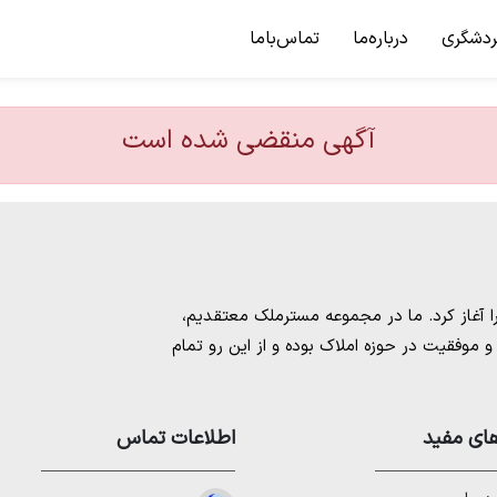
ردشگری
درباره‌ما
تماس‌باما
آگهی منقضی شده است
مسترملک
معتقدیم،
موفقیت در حوزه املاک بوده و از این رو تمام
امل بهترین ها را برای مشتریانمان به ارمغان
 خرید و فروش ملک انجام می‌دهد. برای
خرید
مستان
،
ای مفید
خرید زمین در نوشهر
،
خرید زمین در
اطلاعات تماس
لا در شمال
،
خرید ویلا در نور
،
خرید ویلا در
باد
و
خرید ویلا در رویان
میتوانیم به هموطنان