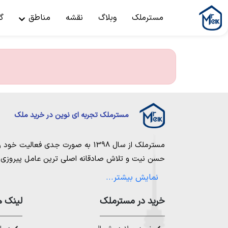
مسترملک
وبلاگ
نقشه
مناطق
گ
مسترملک تجربه ای نوین در خرید ملک
مسترملک
از سال 1398 به صورت جدی فعالیت خود را آغاز کرد. ما در مجموعه
حسن نیت و تلاش صادقانه اصلی ترین عامل پیروزی و 
مساعی خویش را به کار میگیریم تا بتوانیم با صداقت ک
نمایش بیشتر...
بیاوریم. مسترملک صرفاً در شهر های مرکزی مازندران
ملک در شمال
،
خرید در مستر‌ملک
خرید زمین در نور
،
خرید زمین در چ
لینک ه
رویان
،
خرید زمین در محمودآباد
و همینطور
خرید وی
چمستان
،
خرید ویلا در نوشهر
،
خرید ویلا در محمودآ