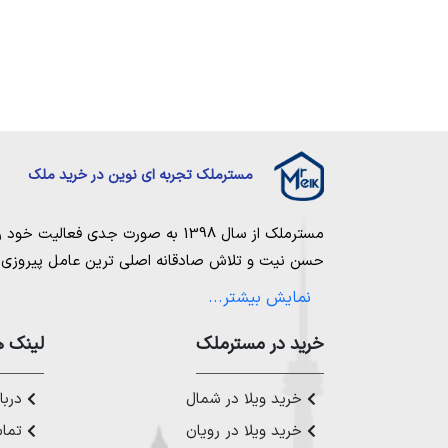
مسترملک تجربه ای نوین در خرید ملک
مسترملک
از سال 1398 به صورت جدی فعالیت خود را آغاز کرد. ما در مجموعه
حسن نیت و تلاش صادقانه اصلی ترین عامل پیروزی و 
مساعی خویش را به کار میگیریم تا بتوانیم با صداقت ک
نمایش بیشتر...
بیاوریم. مسترملک صرفاً در شهر های مرکزی مازندران
ملک در شمال
،
خرید در مستر‌ملک
خرید زمین در نور
،
خرید زمین در چ
لینک ه
رویان
،
خرید زمین در محمودآباد
و همینطور
خرید وی
چمستان
،
خرید ویلا در نوشهر
،
خرید ویلا در محمودآ
خرید ویلا در شمال
دربار
عزیز خدمت کنیم.
خرید ویلا در رویان
تماس