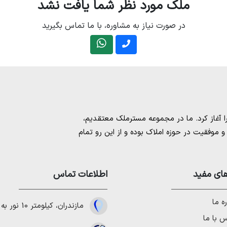
ملک مورد نظر شما یافت نشد
در صورت نیاز به مشاوره، با ما تماس بگیرید
مسترملک
معتقدیم،
موفقیت در حوزه املاک بوده و از این رو تمام
امل بهترین ها را برای مشتریانمان به ارمغان
 خرید و فروش ملک انجام می‌دهد. برای
خرید
مستان
،
ای مفید
خرید زمین در نوشهر
،
خرید زمین در
اطلاعات تماس
لا در شمال
،
خرید ویلا در نور
،
خرید ویلا در
باد
و
خرید ویلا در رویان
میتوانیم به هموطنان
ه ما
مازندران، کیلومتر 10 نور به چمستان
 با ما