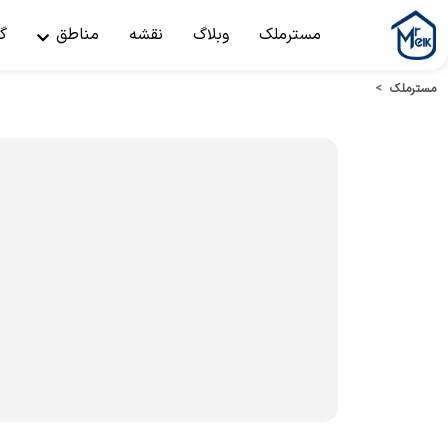
مسترملک
وبلاگ
نقشه
مناطق
گ
مسترملک