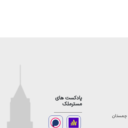
پادکست های
مسترملک