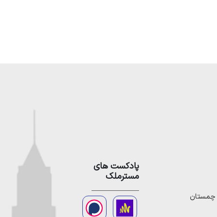
پادکست های
مسترملک