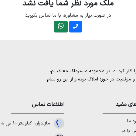
ملک مورد نظر شما یافت نشد
در صورت نیاز به مشاوره، با ما تماس بگیرید
مسترملک
معتقدیم،
موفقیت در حوزه املاک بوده و از این رو تمام
امل بهترین ها را برای مشتریانمان به ارمغان
 خرید و فروش ملک انجام می‌دهد. برای
خرید
مستان
،
ای مفید
خرید زمین در نوشهر
،
خرید زمین در
اطلاعات تماس
لا در شمال
،
خرید ویلا در نور
،
خرید ویلا در
باد
و
خرید ویلا در رویان
میتوانیم به هموطنان
ه ما
مازندران، کیلومتر 10 نور به چمستان
 با ما