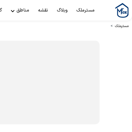
مسترملک
وبلاگ
نقشه
مناطق
گ
مسترملک