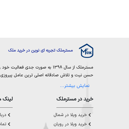
مسترملک تجربه ای نوین در خرید ملک
مسترملک
از سال 1398 به صورت جدی فعالیت خود را آغاز کرد. ما در مجموعه
حسن نیت و تلاش صادقانه اصلی ترین عامل پیروزی و 
مساعی خویش را به کار میگیریم تا بتوانیم با صداقت ک
نمایش بیشتر...
بیاوریم. مسترملک صرفاً در شهر های مرکزی مازندران
ملک در شمال
،
خرید در مستر‌ملک
خرید زمین در نور
،
خرید زمین در چ
لینک ه
رویان
،
خرید زمین در محمودآباد
و همینطور
خرید وی
چمستان
،
خرید ویلا در نوشهر
،
خرید ویلا در محمودآ
خرید ویلا در شمال
دربار
عزیز خدمت کنیم.
خرید ویلا در رویان
تماس