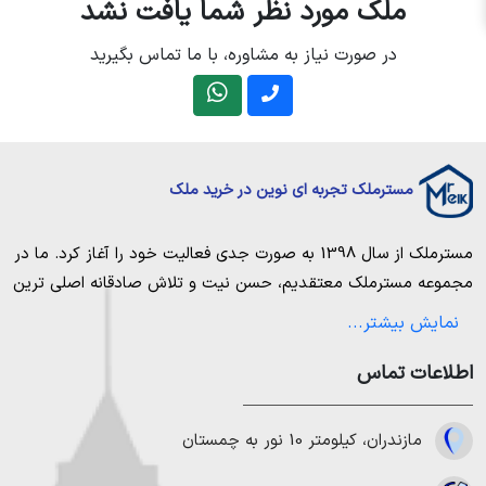
ملک مورد نظر شما یافت نشد
در صورت نیاز به مشاوره، با ما تماس بگیرید
مسترملک تجربه ای نوین در خرید ملک
مسترملک
از سال 1398 به صورت جدی فعالیت خود را آغاز کرد. ما در
مجموعه
مسترملک
معتقدیم، حسن نیت و تلاش صادقانه اصلی ترین
عامل پیروزی و موفقیت در حوزه املاک بوده و از این رو تمام مساعی
نمایش بیشتر...
خویش را به کار میگیریم تا بتوانیم با صداقت کامل بهترین ها را برای
اطلاعات تماس
مشتریانمان به ارمغان بیاوریم. مسترملک صرفاً در شهر های مرکزی
مازندران خرید و فروش ملک انجام می‌دهد. برای
خرید ملک در شمال
،
خرید زمین در نور
،
خرید زمین در چمستان
،
خرید زمین در نوشهر
مازندران، کیلومتر 10 نور به چمستان
،
خرید زمین در رویان
،
خرید زمین در محمودآباد
و همینطور
خرید