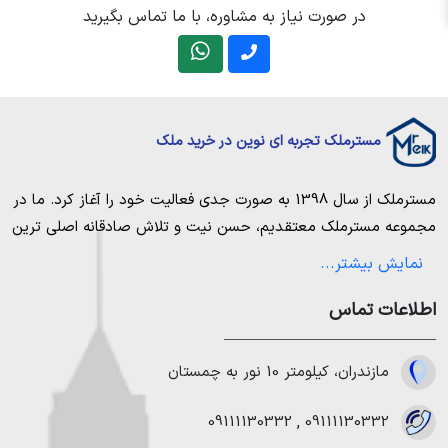
در صورت نیاز به مشاوره، با ما تماس بگیرید
مسترملک تجربه ای نوین در خرید ملک
مسترملک
از سال 1398 به صورت جدی فعالیت خود را آغاز کرد. ما در
مجموعه
مسترملک
معتقدیم، حسن نیت و تلاش صادقانه اصلی ترین
عامل پیروزی و موفقیت در حوزه املاک بوده و از این رو تمام مساعی
نمایش بیشتر...
خویش را به کار میگیریم تا بتوانیم با صداقت کامل بهترین ها را برای
اطلاعات تماس
مشتریانمان به ارمغان بیاوریم. مسترملک صرفاً در شهر های مرکزی
مازندران خرید و فروش ملک انجام می‌دهد. برای
خرید ملک در شمال
،
خرید زمین در نور
،
خرید زمین در چمستان
،
خرید زمین در نوشهر
مازندران، کیلومتر 10 نور به چمستان
،
خرید زمین در رویان
،
خرید زمین در محمودآباد
و همینطور
خرید
ویلا در شمال
،
خرید ویلا در نور
،
خرید ویلا در چمستان
،
خرید ویلا
09111130332
,
09111130332
در نوشهر
،
خرید ویلا در محمودآباد
و
خرید ویلا در رویان
میتوانیم به