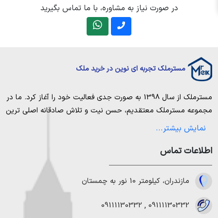
در صورت نیاز به مشاوره، با ما تماس بگیرید
مسترملک تجربه ای نوین در خرید ملک
مسترملک
از سال 1398 به صورت جدی فعالیت خود را آغاز کرد. ما در
مجموعه
مسترملک
معتقدیم، حسن نیت و تلاش صادقانه اصلی ترین
عامل پیروزی و موفقیت در حوزه املاک بوده و از این رو تمام مساعی
نمایش بیشتر...
خویش را به کار میگیریم تا بتوانیم با صداقت کامل بهترین ها را برای
اطلاعات تماس
مشتریانمان به ارمغان بیاوریم. مسترملک صرفاً در شهر های مرکزی
مازندران خرید و فروش ملک انجام می‌دهد. برای
خرید ملک در شمال
،
خرید زمین در نور
،
خرید زمین در چمستان
،
خرید زمین در نوشهر
مازندران، کیلومتر 10 نور به چمستان
،
خرید زمین در رویان
،
خرید زمین در محمودآباد
و همینطور
خرید
ویلا در شمال
،
خرید ویلا در نور
،
خرید ویلا در چمستان
،
خرید ویلا
09111130332
,
09111130332
در نوشهر
،
خرید ویلا در محمودآباد
و
خرید ویلا در رویان
میتوانیم به