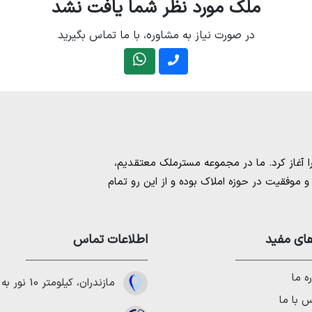
ملک مورد نظر شما یافت نشد
در صورت نیاز به مشاوره، با ما تماس بگیرید
مسترملک
معتقدیم،
موفقیت در حوزه املاک بوده و از این رو تمام
امل بهترین ها را برای مشتریانمان به ارمغان
 خرید و فروش ملک انجام می‌دهد. برای
خرید
مستان
،
ای مفید
خرید زمین در نوشهر
،
خرید زمین در
اطلاعات تماس
لا در شمال
،
خرید ویلا در نور
،
خرید ویلا در
باد
و
خرید ویلا در رویان
میتوانیم به هموطنان
ه ما
مازندران، کیلومتر 10 نور به چمستان
 با ما