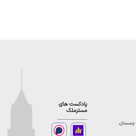
پادکست های
مسترملک