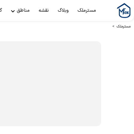
مسترملک
وبلاگ
نقشه
مناطق
گ
مسترملک