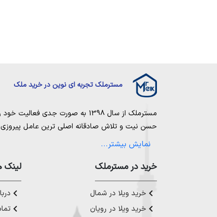
مسترملک تجربه ای نوین در خرید ملک
مسترملک
از سال 1398 به صورت جدی فعالیت خود را آغاز کرد. ما در مجموعه
حسن نیت و تلاش صادقانه اصلی ترین عامل پیروزی و 
مساعی خویش را به کار میگیریم تا بتوانیم با صداقت ک
نمایش بیشتر...
بیاوریم. مسترملک صرفاً در شهر های مرکزی مازندران
ملک در شمال
،
خرید در مستر‌ملک
خرید زمین در نور
،
خرید زمین در چ
لینک ه
رویان
،
خرید زمین در محمودآباد
و همینطور
خرید وی
چمستان
،
خرید ویلا در نوشهر
،
خرید ویلا در محمودآ
خرید ویلا در شمال
دربار
عزیز خدمت کنیم.
خرید ویلا در رویان
تماس