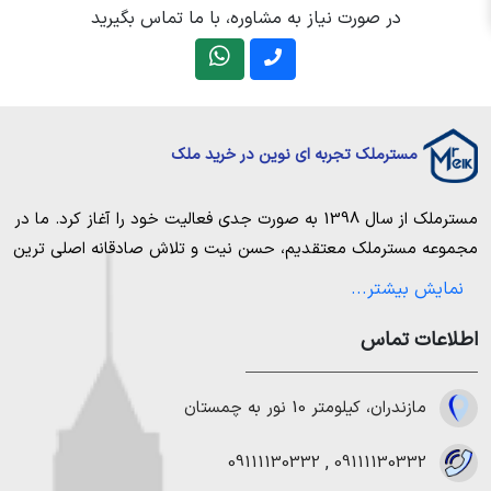
در صورت نیاز به مشاوره، با ما تماس بگیرید
مسترملک تجربه ای نوین در خرید ملک
مسترملک
از سال 1398 به صورت جدی فعالیت خود را آغاز کرد. ما در
مجموعه
مسترملک
معتقدیم، حسن نیت و تلاش صادقانه اصلی ترین
عامل پیروزی و موفقیت در حوزه املاک بوده و از این رو تمام مساعی
نمایش بیشتر...
خویش را به کار میگیریم تا بتوانیم با صداقت کامل بهترین ها را برای
اطلاعات تماس
مشتریانمان به ارمغان بیاوریم. مسترملک صرفاً در شهر های مرکزی
مازندران خرید و فروش ملک انجام می‌دهد. برای
خرید ملک در شمال
،
خرید زمین در نور
،
خرید زمین در چمستان
،
خرید زمین در نوشهر
مازندران، کیلومتر 10 نور به چمستان
،
خرید زمین در رویان
،
خرید زمین در محمودآباد
و همینطور
خرید
ویلا در شمال
،
خرید ویلا در نور
،
خرید ویلا در چمستان
،
خرید ویلا
09111130332
,
09111130332
در نوشهر
،
خرید ویلا در محمودآباد
و
خرید ویلا در رویان
میتوانیم به