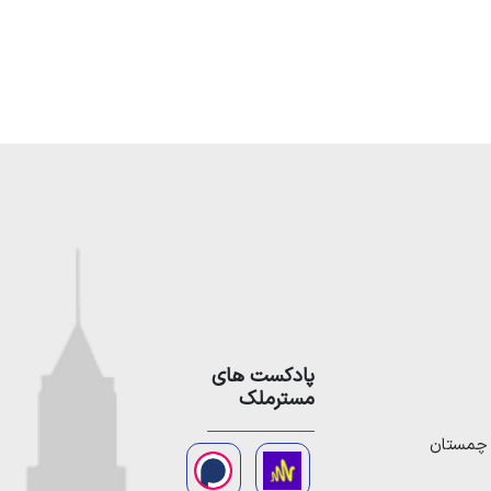
پادکست های
مسترملک