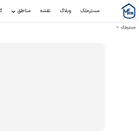
مسترملک
وبلاگ
نقشه
مناطق
گ
مسترملک