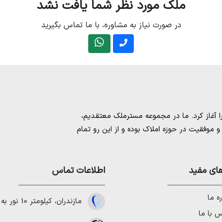
ملک مورد نظر شما یافت نشد
در صورت نیاز به مشاوره، با ما تماس بگیرید
مسترملک
معتقدیم،
موفقیت در حوزه املاک بوده و از این رو تمام
امل بهترین ها را برای مشتریانمان به ارمغان
 خرید و فروش ملک انجام می‌دهد. برای
خرید
مستان
،
ای مفید
خرید زمین در نوشهر
،
خرید زمین در
اطلاعات تماس
لا در شمال
،
خرید ویلا در نور
،
خرید ویلا در
باد
و
خرید ویلا در رویان
میتوانیم به هموطنان
ه ما
مازندران، کیلومتر 10 نور به چمستان
 با ما