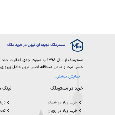
مسترملک تجربه ای نوین در خرید ملک
مسترملک
از سال 1398 به صورت جدی فعالیت خود را آغاز کرد. ما در مجموعه
حسن نیت و تلاش صادقانه اصلی ترین عامل پیروزی و 
مساعی خویش را به کار میگیریم تا بتوانیم با صداقت ک
نمایش بیشتر...
بیاوریم. مسترملک صرفاً در شهر های مرکزی مازندران
ملک در شمال
،
خرید در مستر‌ملک
خرید زمین در نور
،
خرید زمین در چ
لینک ه
رویان
،
خرید زمین در محمودآباد
و همینطور
خرید وی
چمستان
،
خرید ویلا در نوشهر
،
خرید ویلا در محمودآ
خرید ویلا در شمال
دربار
عزیز خدمت کنیم.
خرید ویلا در رویان
تماس