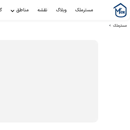
مسترملک
وبلاگ
نقشه
مناطق
گ
مسترملک