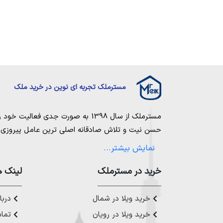
مسترملک تجربه ای نوین در خرید ملک
مسترملک
از سال 1398 به صورت جدی فعالیت خود را آغاز کرد. ما در مجموعه
حسن نیت و تلاش صادقانه اصلی ترین عامل پیروزی و 
مساعی خویش را به کار میگیریم تا بتوانیم با صداقت ک
نمایش بیشتر...
بیاوریم. مسترملک صرفاً در شهر های مرکزی مازندران
ملک در شمال
،
خرید در مستر‌ملک
خرید زمین در نور
،
خرید زمین در چ
لینک ه
رویان
،
خرید زمین در محمودآباد
و همینطور
خرید وی
چمستان
،
خرید ویلا در نوشهر
،
خرید ویلا در محمودآ
خرید ویلا در شمال
دربار
عزیز خدمت کنیم.
خرید ویلا در رویان
تماس