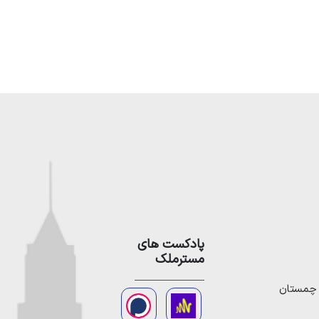
پادکست های
مسترملک