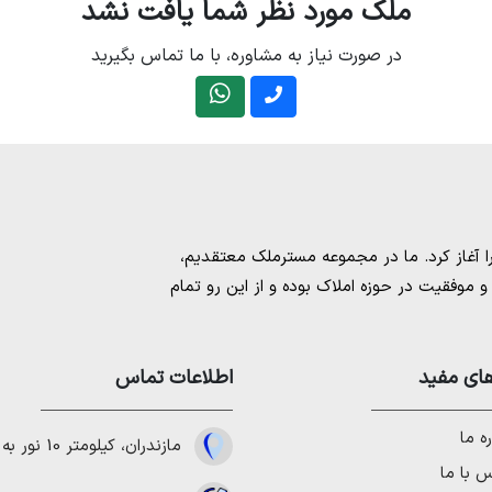
ملک مورد نظر شما یافت نشد
در صورت نیاز به مشاوره، با ما تماس بگیرید
مسترملک
معتقدیم،
موفقیت در حوزه املاک بوده و از این رو تمام
امل بهترین ها را برای مشتریانمان به ارمغان
 خرید و فروش ملک انجام می‌دهد. برای
خرید
مستان
،
ای مفید
خرید زمین در نوشهر
،
خرید زمین در
اطلاعات تماس
لا در شمال
،
خرید ویلا در نور
،
خرید ویلا در
باد
و
خرید ویلا در رویان
میتوانیم به هموطنان
ه ما
مازندران، کیلومتر 10 نور به چمستان
 با ما