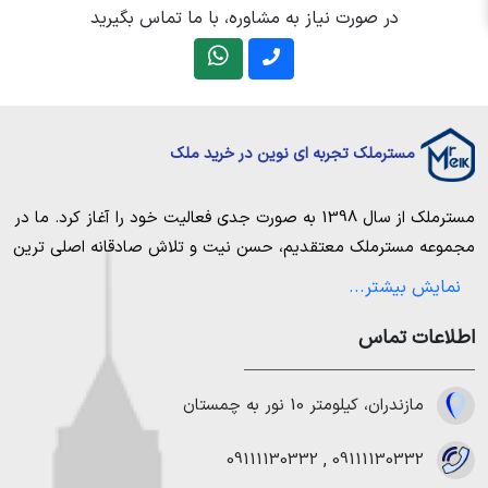
در صورت نیاز به مشاوره، با ما تماس بگیرید
مسترملک تجربه ای نوین در خرید ملک
مسترملک
از سال 1398 به صورت جدی فعالیت خود را آغاز کرد. ما در
مجموعه
مسترملک
معتقدیم، حسن نیت و تلاش صادقانه اصلی ترین
عامل پیروزی و موفقیت در حوزه املاک بوده و از این رو تمام مساعی
نمایش بیشتر...
خویش را به کار میگیریم تا بتوانیم با صداقت کامل بهترین ها را برای
اطلاعات تماس
مشتریانمان به ارمغان بیاوریم. مسترملک صرفاً در شهر های مرکزی
مازندران خرید و فروش ملک انجام می‌دهد. برای
خرید ملک در شمال
،
خرید زمین در نور
،
خرید زمین در چمستان
،
خرید زمین در نوشهر
مازندران، کیلومتر 10 نور به چمستان
،
خرید زمین در رویان
،
خرید زمین در محمودآباد
و همینطور
خرید
ویلا در شمال
،
خرید ویلا در نور
،
خرید ویلا در چمستان
،
خرید ویلا
09111130332
,
09111130332
در نوشهر
،
خرید ویلا در محمودآباد
و
خرید ویلا در رویان
میتوانیم به