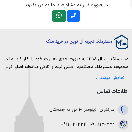
در صورت نیاز به مشاوره، با ما تماس بگیرید
مسترملک تجربه ای نوین در خرید ملک
مسترملک
از سال 1398 به صورت جدی فعالیت خود را آغاز کرد. ما در
مجموعه
مسترملک
معتقدیم، حسن نیت و تلاش صادقانه اصلی ترین
عامل پیروزی و موفقیت در حوزه املاک بوده و از این رو تمام مساعی
نمایش بیشتر...
خویش را به کار میگیریم تا بتوانیم با صداقت کامل بهترین ها را برای
اطلاعات تماس
مشتریانمان به ارمغان بیاوریم. مسترملک صرفاً در شهر های مرکزی
مازندران خرید و فروش ملک انجام می‌دهد. برای
خرید ملک در شمال
،
خرید زمین در نور
،
خرید زمین در چمستان
،
خرید زمین در نوشهر
مازندران، کیلومتر 10 نور به چمستان
،
خرید زمین در رویان
،
خرید زمین در محمودآباد
و همینطور
خرید
ویلا در شمال
،
خرید ویلا در نور
،
خرید ویلا در چمستان
،
خرید ویلا
09111130332
,
09111130332
در نوشهر
،
خرید ویلا در محمودآباد
و
خرید ویلا در رویان
میتوانیم به