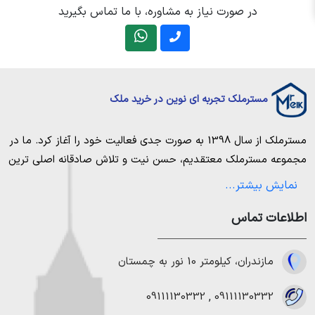
در صورت نیاز به مشاوره، با ما تماس بگیرید
مسترملک تجربه ای نوین در خرید ملک
مسترملک
از سال 1398 به صورت جدی فعالیت خود را آغاز کرد. ما در
مجموعه
مسترملک
معتقدیم، حسن نیت و تلاش صادقانه اصلی ترین
عامل پیروزی و موفقیت در حوزه املاک بوده و از این رو تمام مساعی
نمایش بیشتر...
خویش را به کار میگیریم تا بتوانیم با صداقت کامل بهترین ها را برای
اطلاعات تماس
مشتریانمان به ارمغان بیاوریم. مسترملک صرفاً در شهر های مرکزی
مازندران خرید و فروش ملک انجام می‌دهد. برای
خرید ملک در شمال
،
خرید زمین در نور
،
خرید زمین در چمستان
،
خرید زمین در نوشهر
مازندران، کیلومتر 10 نور به چمستان
،
خرید زمین در رویان
،
خرید زمین در محمودآباد
و همینطور
خرید
ویلا در شمال
،
خرید ویلا در نور
،
خرید ویلا در چمستان
،
خرید ویلا
09111130332
,
09111130332
در نوشهر
،
خرید ویلا در محمودآباد
و
خرید ویلا در رویان
میتوانیم به