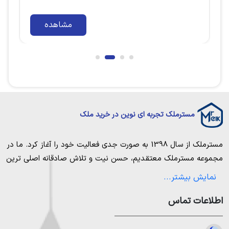
مشاهده
مسترملک تجربه ای نوین در خرید ملک
مسترملک
از سال 1398 به صورت جدی فعالیت خود را آغاز کرد. ما در
مجموعه
مسترملک
معتقدیم، حسن نیت و تلاش صادقانه اصلی ترین
عامل پیروزی و موفقیت در حوزه املاک بوده و از این رو تمام مساعی
نمایش بیشتر...
خویش را به کار میگیریم تا بتوانیم با صداقت کامل بهترین ها را برای
اطلاعات تماس
مشتریانمان به ارمغان بیاوریم. مسترملک صرفاً در شهر های مرکزی
مازندران خرید و فروش ملک انجام می‌دهد. برای
خرید ملک در شمال
،
خرید زمین در نور
،
خرید زمین در چمستان
،
خرید زمین در نوشهر