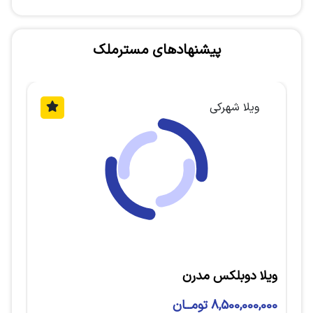
پیشنهادهای مسترملک
ویلا شهرکی
ویلا دوبلکس مدرن
ویل
8,500,000,000 تومــان
00,000