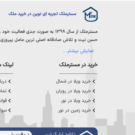
مسترملک تجربه ای نوین در خرید ملک
مسترملک
از سال 1398 به صورت جدی فعالیت خود را آغاز کرد. ما در مجموعه
حسن نیت و تلاش صادقانه اصلی ترین عامل پیروزی و 
مساعی خویش را به کار میگیریم تا بتوانیم با صداقت ک
نمایش بیشتر...
بیاوریم. مسترملک صرفاً در شهر های مرکزی مازندران
ملک در شمال
،
خرید در مستر‌ملک
خرید زمین در نور
،
خرید زمین در چ
لینک ه
رویان
،
خرید زمین در محمودآباد
و همینطور
خرید وی
چمستان
،
خرید ویلا در نوشهر
،
خرید ویلا در محمودآ
خرید ویلا در شمال
دربار
عزیز خدمت کنیم.
خرید ویلا در رویان
تماس
خرید ویلا در نور
قوان
خرید زمین در نور
سوال
دانلود اپلیکیشن
دریافت با