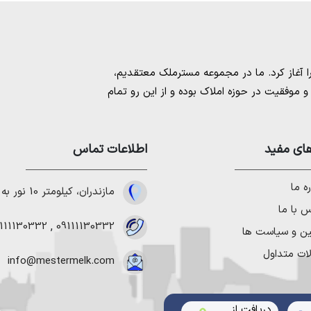
مسترملک
معتقدیم،
موفقیت در حوزه املاک بوده و از این رو تمام
امل بهترین ها را برای مشتریانمان به ارمغان
 خرید و فروش ملک انجام می‌دهد. برای
خرید
مستان
،
ای مفید
خرید زمین در نوشهر
،
خرید زمین در
اطلاعات تماس
لا در شمال
،
خرید ویلا در نور
،
خرید ویلا در
باد
و
خرید ویلا در رویان
میتوانیم به هموطنان
ه ما
مازندران، کیلومتر 10 نور به چمستان
 با ما
111130332
,
09111130332
ین و سیاست ها
ات متداول
info@mestermelk.com
دریافت از