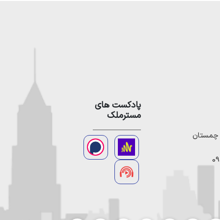
پادکست های
مسترملک
09