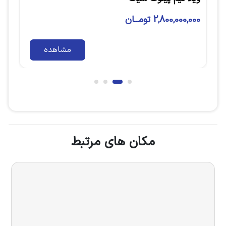
8,500,000,000 تومــان
مشاهده
م
مکان های مرتبط