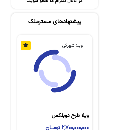
در کانال تلگرام ما عضو شوید.
پیشنهادهای مسترملک
ویلا شهرکی
ویلا طرح دوبلکس
2,700,000,000 تومــان