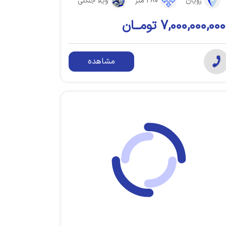
رویان
280 متر
ویلا جنگلی
7,000,000,000 تومــان
مشاهده