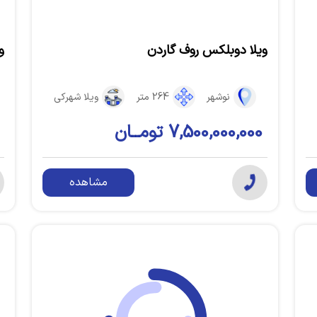
ویلا دوبلکس روف گاردن
و
نوشهر
264 متر
ویلا شهرکی
7,500,000,000 تومــان
مشاهده