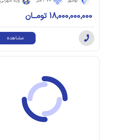
نوشهر
370 متر
ویلا شهرکی
18,000,000,000 تومــان
مشاهده