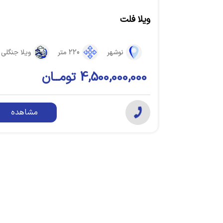
ویلا فلت
نوشهر
220 متر
ویلا جنگلی
4,500,000,000 تومــان
مشاهده