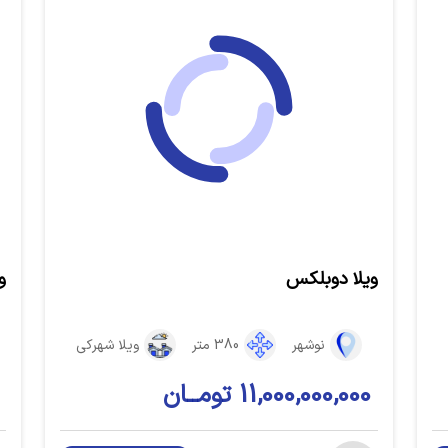
ویلا دوبلکس
و
نوشهر
380 متر
ویلا شهرکی
11,000,000,000 تومــان