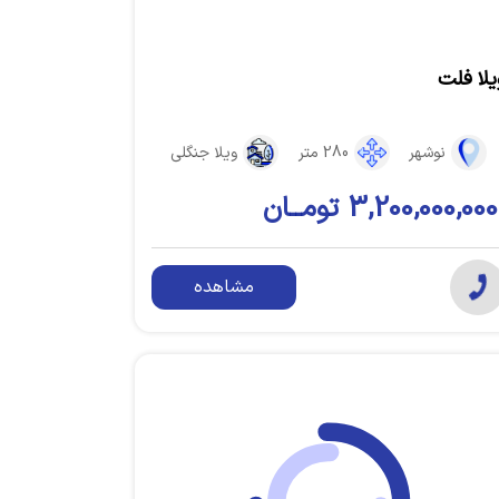
یلا فلت
نوشهر
280 متر
ویلا جنگلی
3,200,000,000 تومــان
مشاهده