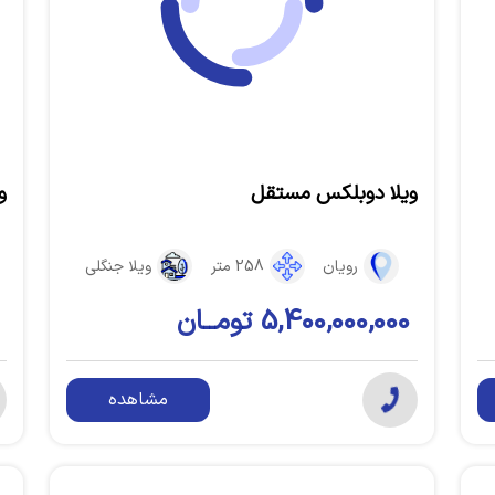
ویلا دوبلکس مستقل
و
رویان
258 متر
ویلا جنگلی
5,400,000,000 تومــان
مشاهده