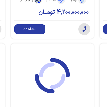
نوشهر
200 متر
ویلا جنگلی
4,200,000,000 تومــان
مشاهده