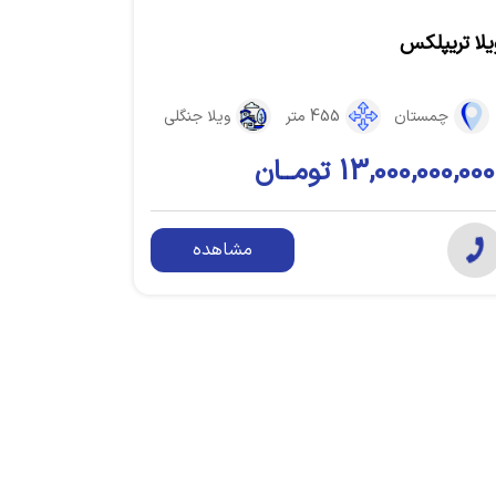
یلا تریپلکس
چمستان
455 متر
ویلا جنگلی
13,000,000,000 تومــان
مشاهده