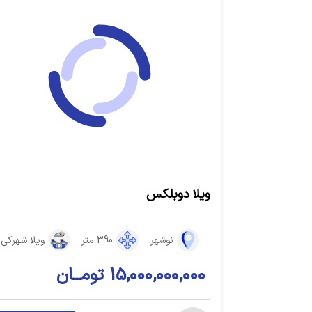
ویلا دوبلکس
نوشهر
390 متر
ویلا شهرکی
15,000,000,000 تومــان