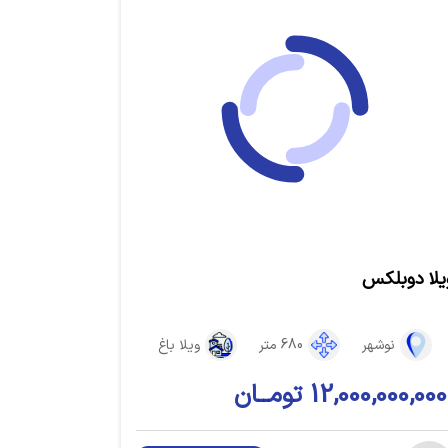
یلا دوبلکس
نوشهر
680 متر
ویلا باغ
12,000,000,000 تومــان