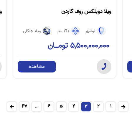
ویلا دوبلکس روف گاردن
و
نوشهر
210 متر
ویلا جنگلی
5,500,000,000 تومــان
مشاهده
47
...
6
5
4
3
2
1