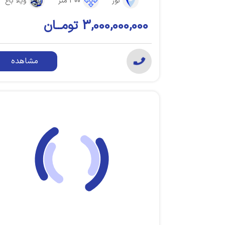
نور
300 متر
ویلا باغ
3,000,000,000 تومــان
مشاهده