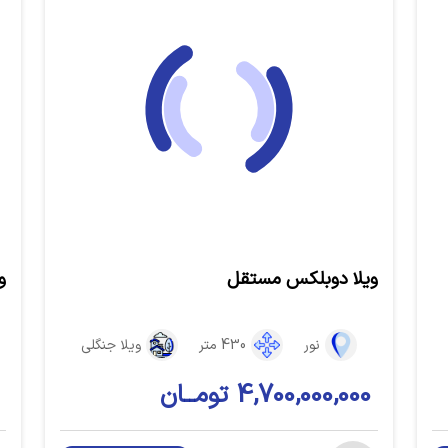
ویلا دوبلکس مستقل
و
نور
430 متر
ویلا جنگلی
4,700,000,000 تومــان