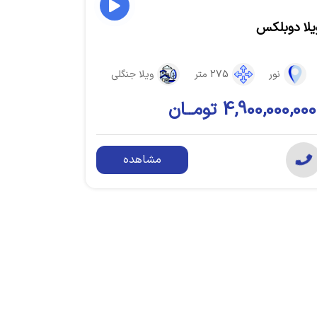
یلا دوبلکس
نور
275 متر
ویلا جنگلی
4,900,000,000 تومــان
مشاهده