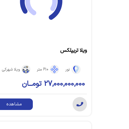
ویلا تریپلکس
نور
610 متر
ویلا شهرکی
27,000,000,000 تومــان
مشاهده