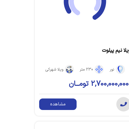
یلا نیم‌ پیلوت
نور
230 متر
ویلا شهرکی
2,700,000,000 تومــان
مشاهده