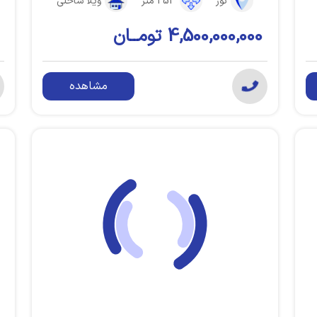
نور
253 متر
ویلا ساحلی
4,500,000,000 تومــان
مشاهده