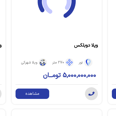
ویلا دوبلکس
و
نور
270 متر
ویلا شهرکی
5,000,000,000 تومــان
مشاهده