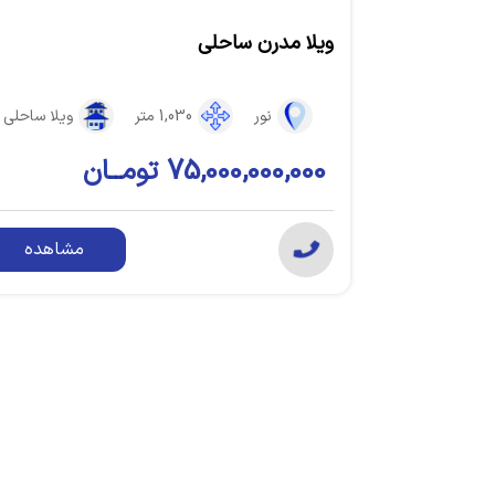
ویلا مدرن ساحلی
نور
1,030 متر
ویلا ساحلی
75,000,000,000 تومــان
مشاهده