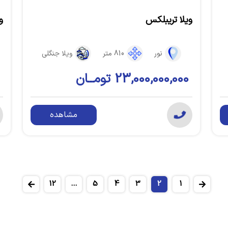
ویلا تریبلکس
و
نور
810 متر
ویلا جنگلی
23,000,000,000 تومــان
مشاهده
12
...
5
4
3
2
1