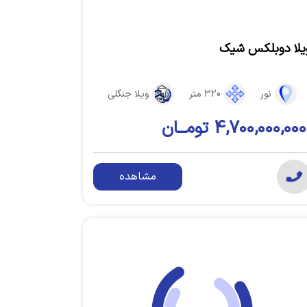
یلا دوبلکس شیک
نور
320 متر
ویلا جنگلی
4,700,000,000 تومــان
مشاهده