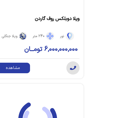
ویلا دوبلکس روف گاردن
نور
240 متر
ویلا جنگلی
6,000,000,000 تومــان
مشاهده