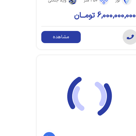
نور
250 متر
ویلا جنگلی
6,000,000,000 تومــان
مشاهده