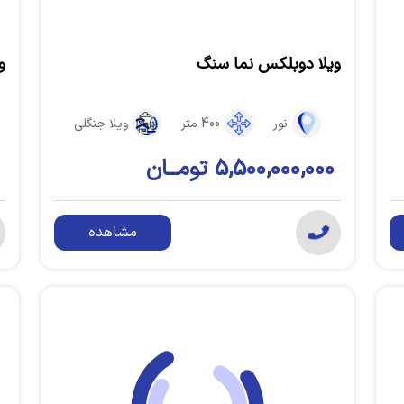
ویلا دوبلکس نما سنگ
و
نور
400 متر
ویلا جنگلی
5,500,000,000 تومــان
مشاهده