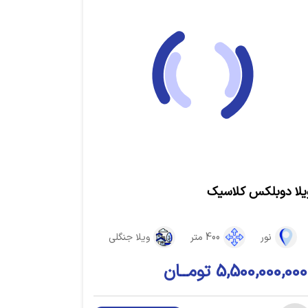
یلا دوبلکس کلاسیک
نور
400 متر
ویلا جنگلی
5,500,000,000 تومــان