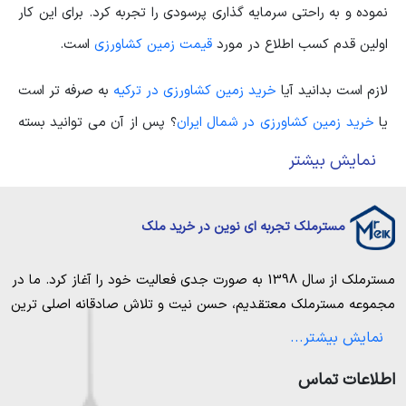
نموده و به راحتی سرمایه گذاری پرسودی را تجربه کرد. برای این کار
اولین قدم کسب اطلاع در مورد
قیمت زمین کشاورزی
است.
لازم است بدانید آیا
خرید زمین کشاورزی در ترکیه
به صرفه تر است
یا
خرید زمین کشاورزی در شمال ایران
؟ پس از آن می توانید بسته
به میزان سرمایه ای که دارید در داخل یا خارج از کشور سرمایه
نمایش بیشتر
گذاری نمایید. خرید زمین به طور کلی می تواند یک سرمایه گذاری
پر سود برای هر شخصی باشد. زیرا شاهد این مسئله هستیم که هر
مسترملک تجربه ای نوین در خرید ملک
روز بر
قیمت هر هکتار زمین کشاورزی
افزوده می شود.
مسترملک
از سال 1398 به صورت جدی فعالیت خود را آغاز کرد. ما در
علاوه بر آن می توان اقدام به خرید زمین در شمال ایران نموده و از
مجموعه
مسترملک
معتقدیم، حسن نیت و تلاش صادقانه اصلی ترین
آن برای تولید محصولات زراعی استفاده کرد. اما خرید زمین در
عامل پیروزی و موفقیت در حوزه املاک بوده و از این رو تمام مساعی
نمایش بیشتر...
خویش را به کار میگیریم تا بتوانیم با صداقت کامل بهترین ها را برای
خارج از کشور یا ترکیه، می تواند یک سرمایه گذاری عالی به شمار
اطلاعات تماس
مشتریانمان به ارمغان بیاوریم. مسترملک صرفاً در شهر های مرکزی
رود. مسلما راه اندازی کسب و کار کشاورزی در شمال ایران به دلیل
مازندران خرید و فروش ملک انجام می‌دهد. برای
خرید ملک در شمال