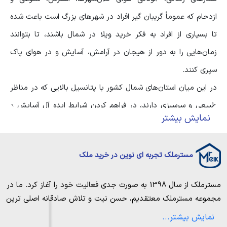
ازدحام که عموماً گریبان گیر افراد در شهرهای بزرگ است باعث شده
تا بسیاری از افراد به فکر خرید ویلا در شمال باشند، تا بتوانند
زمان‌هایی را به دور از هیجان در آرامش، آسایش و در هوای پاک
سپری کنند.
در این میان استان‌های شمال کشور با پتانسیل بالایی که در مناظر
طبیعی و سرسبزی دارند، در فراهم کردن شرایط ایده آل آسایش و
نمایش بیشتر
رفاه حرف اول را می‌زنند.
در میان شهرهای شمالی، استان مازندران به دلیل داشتن موقعیت
مسترملک تجربه ای نوین در خرید ملک
عالی و جاده کنارگذر ساحل و جنگل در اولویت ازلحاظ
خرید و
فروش ویلاهای شهرکی
هستند.
مسترملک
از سال 1398 به صورت جدی فعالیت خود را آغاز کرد. ما در
مجموعه
مسترملک
معتقدیم، حسن نیت و تلاش صادقانه اصلی ترین
وقتی نوبت به اولین قدم هدف‌گذاری
ویلاهای شهرکی برای خرید و
عامل پیروزی و موفقیت در حوزه املاک بوده و از این رو تمام مساعی
نمایش بیشتر...
فروش
می‌رسد که می‌توانید به آن فکر کنید، دانستن اینکه
خویش را به کار میگیریم تا بتوانیم با صداقت کامل بهترین ها را برای