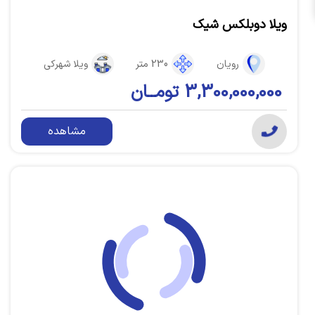
ویلا دوبلکس شیک
رویان
230 متر
ویلا شهرکی
3,300,000,000 تومــان
مشاهده