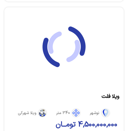
ویلا فلت
نوشهر
340 متر
ویلا شهرکی
4,500,000,000 تومــان