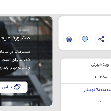
مشاوره میخو
مسترملک در ساعات 
شما عزیزان است. د
ویلا شهرکی
واتساپ پیام بگذاری
380 متر
تماس
9,000,0 تومــان
4