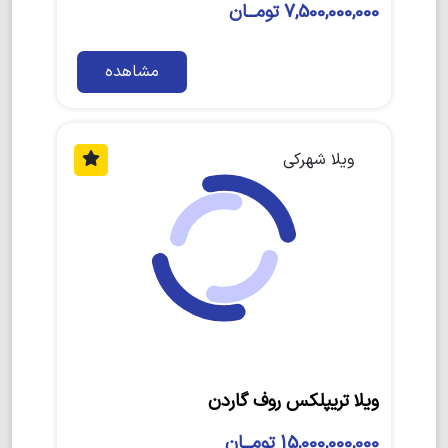
7,500,000,000 تومــان
مشاهده
ویلا شهرکی
ویلا تریپلکس روف گاردن
15,000,000,000 تومــان