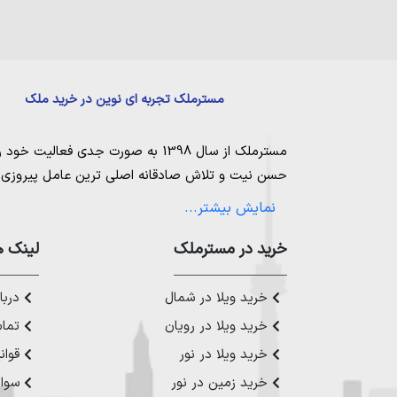
مسترملک تجربه ای نوین در خرید ملک
مسترملک
از سال 1398 به صورت جدی فعالیت خود را آغاز کرد. ما در مجموعه
حسن نیت و تلاش صادقانه اصلی ترین عامل پیروزی و 
مساعی خویش را به کار میگیریم تا بتوانیم با صداقت ک
نمایش بیشتر...
بیاوریم. مسترملک صرفاً در شهر های مرکزی مازندران
ملک در شمال
،
خرید در مستر‌ملک
خرید زمین در نور
،
خرید زمین در چ
لینک ه
رویان
،
خرید زمین در محمودآباد
و همینطور
خرید وی
چمستان
،
خرید ویلا در نوشهر
،
خرید ویلا در محمودآ
خرید ویلا در شمال
دربار
عزیز خدمت کنیم.
خرید ویلا در رویان
تماس
خرید ویلا در نور
قوان
خرید زمین در نور
سوال