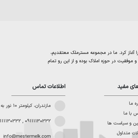
مسترملک
معتقدیم،
موفقیت در حوزه املاک بوده و از این رو تمام
امل بهترین ها را برای مشتریانمان به ارمغان
 خرید و فروش ملک انجام می‌دهد. برای
خرید
مستان
،
ای مفید
خرید زمین در نوشهر
،
خرید زمین در
اطلاعات تماس
لا در شمال
،
خرید ویلا در نور
،
خرید ویلا در
باد
و
خرید ویلا در رویان
میتوانیم به هموطنان
ه ما
مازندران، کیلومتر 10 نور به چمستان
 با ما
111130332
,
09111130332
ین و سیاست ها
ات متداول
info@mestermelk.com