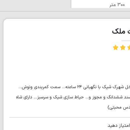
300 متر
ت ملک
کد ۱۷۳۴... ویلای روف گاردن جنگلی بسیار شیک واقع در نوشهر... داخل شهرک شیک با نگهبانی ۲۴ ساعته... سمت کمربندی ونوش...
 سند ششدانگ و مجوز و... حیاط سازی شیک و سرسبز... دارای شاه
امتیاز دهید