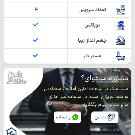
تعداد سرویس
4
دوبلکس
چشم انداز زیبا
مستر دار
مشاوره میخوای؟
مسترملک در ساعات اداری آماده پاسخگویی
به شما عزیزان است. در ساعات غیر اداری
در واتساپ پیام بگذارید.
تماس
واتساپ