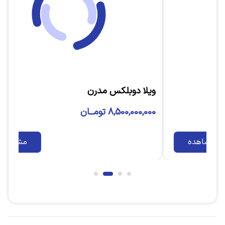
ویلا دوبلکس مدرن
ویل
8,500,000,000 تومــان
00,000
مشاهده