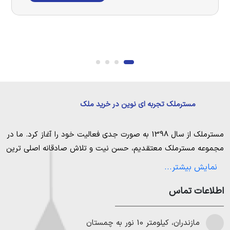
مسترملک تجربه ای نوین در خرید ملک
مسترملک
از سال 1398 به صورت جدی فعالیت خود را آغاز کرد. ما در
مجموعه
مسترملک
معتقدیم، حسن نیت و تلاش صادقانه اصلی ترین
عامل پیروزی و موفقیت در حوزه املاک بوده و از این رو تمام مساعی
نمایش بیشتر...
خویش را به کار میگیریم تا بتوانیم با صداقت کامل بهترین ها را برای
اطلاعات تماس
مشتریانمان به ارمغان بیاوریم. مسترملک صرفاً در شهر های مرکزی
مازندران خرید و فروش ملک انجام می‌دهد. برای
خرید ملک در شمال
،
خرید زمین در نور
،
خرید زمین در چمستان
،
خرید زمین در نوشهر
مازندران، کیلومتر 10 نور به چمستان