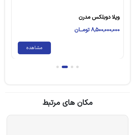
ویلا دوبلکس مدرن
ویل
8,500,000,000 تومــان
00,000
مشاهده
مکان های مرتبط