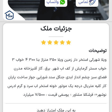
تماس
واتساپ
جزئیات ملک
توضیحات
ويلا شهركي استخر دار زمين ويلا 350 متراژ بنا 300 4 خواب 3
خواب مستر گرمايش از كف اب شهر. برق .گاز آشپزخانه مدرن
فضاي سبز چشم انداز ابدي جنگل سند شورايي جواز ساخت پايان
كار كليه متريال درجه يك موتور خونه استخر اب سرد و گرم ادرس
نوشهر=؛ فرشكلا مشاور ؛ يوسفي قيمت : 7/500 ميليارد
به این ملک امتیاز دهید