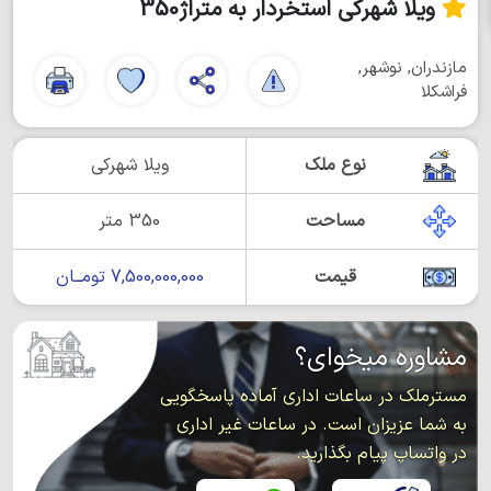
ویلا شهرکی استخردار به متراژ350
مازندران, نوشهر,
فراشکلا
نوع ملک
ویلا شهرکی
مساحت
350 متر
قیمت
7,500,000,000 تومــان
مشاوره میخوای؟
مسترملک در ساعات اداری آماده پاسخگویی
به شما عزیزان است. در ساعات غیر اداری
در واتساپ پیام بگذارید.