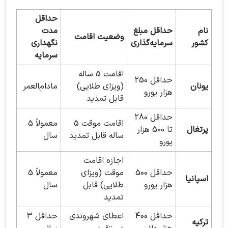
حداقل
نام
حداقل مبلغ
مدت
وضعیت اقامت
کشور
سرمایه‌گذاری
نگهداری
سرمایه
اقامت 5 ساله
حداقل 250
یونان
(ویزای طلایی)
مادام‌العمر
هزار یورو
قابل تمدید
حداقل 280
اقامت موقت 5
معمولاً 5
پرتغال
تا 500 هزار
ساله قابل تمدید
سال
یورو
اجازه اقامت
حداقل 500
موقت (ویزای
معمولاً 5
اسپانیا
هزار یورو
طلایی) قابل
سال
تمدید
حداقل 400
اعطای شهروندی
حداقل 3
ترکیه