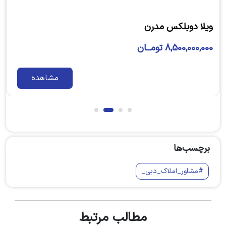
ویلا دوبلکس مدرن
4,800,000,000 تومــان
مشاهده
برچسب‌ها
#مشاور_املاک_دبی_
مطالب مرتبط