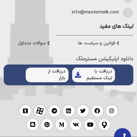
در نوشهر
،
خرید ویلا در محمودآباد
و
خرید ویلا در رویان
میتوانیم به
هموطنان عزیز خدمت کنیم.
info@mestermelk.com
لینک های مفید
قوانین و سیاست ها
سوالات متداول
دانلود اپلیکیشن مستر‌ملک
دریافت با
دریافت از
لینک مستقیم
بازار