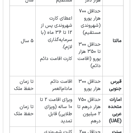
هزار دلار
مستقیم
سال
حداقل 700
هزار یورو
اعطای کارت
(شهروندی
شهروندی پس از
مستقیم)
12 تا 36 ماه (با
سرمایه‌گذاری
مالتا
5 سال
حداقل 300
لازم).
تا 350 هزار
یورو (اقامت
کارت اقامت دائم
دائم)
قبرس
حداقل 300
اقامت دائم
تا زمان
جنوبی
هزار یورو
مادام‌العمر
حفظ ملک
امارات
حداقل 750
ویزای اقامت 2 تا
متحده
هزار درهم تا
10 ساله (ویزای
تا زمان
عربی
2 میلیون
طلایی) قابل
حفظ ملک
(UAE)
درهم
تمدید
سنت
حداقل 200
کارت شهروندی