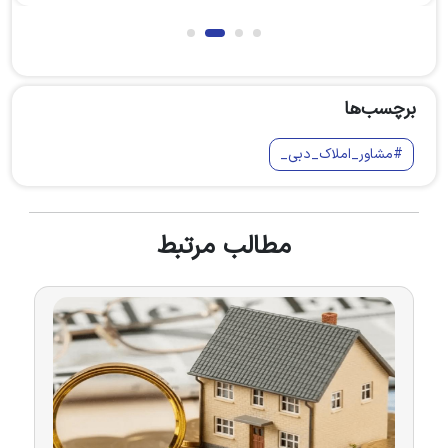
برچسب‌ها
#مشاور_املاک_دبی_
مطالب مرتبط