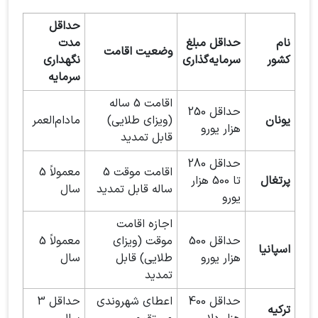
حداقل
نام
حداقل مبلغ
مدت
وضعیت اقامت
کشور
سرمایه‌گذاری
نگهداری
سرمایه
اقامت 5 ساله
حداقل 250
یونان
(ویزای طلایی)
مادام‌العمر
هزار یورو
قابل تمدید
حداقل 280
اقامت موقت 5
معمولاً 5
پرتغال
تا 500 هزار
ساله قابل تمدید
سال
یورو
اجازه اقامت
حداقل 500
موقت (ویزای
معمولاً 5
اسپانیا
هزار یورو
طلایی) قابل
سال
تمدید
حداقل 400
اعطای شهروندی
حداقل 3
ترکیه