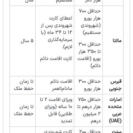
هزار دلار
مستقیم
سال
حداقل 700
هزار یورو
اعطای کارت
(شهروندی
شهروندی پس از
مستقیم)
12 تا 36 ماه (با
سرمایه‌گذاری
مالتا
5 سال
حداقل 300
لازم).
تا 350 هزار
یورو (اقامت
کارت اقامت دائم
دائم)
قبرس
حداقل 300
اقامت دائم
تا زمان
جنوبی
هزار یورو
مادام‌العمر
حفظ ملک
امارات
حداقل 750
ویزای اقامت 2 تا
متحده
هزار درهم تا
10 ساله (ویزای
تا زمان
عربی
2 میلیون
طلایی) قابل
حفظ ملک
(UAE)
درهم
تمدید
سنت
حداقل 200
کارت شهروندی