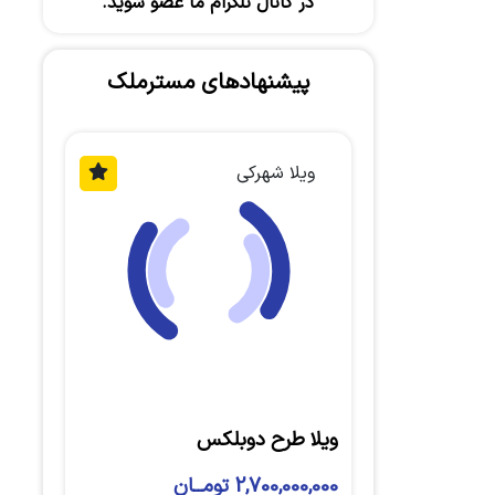
در کانال تلگرام ما عضو شوید.
پیشنهادهای مسترملک
ویلا شهرکی
ویلا طرح دوبلکس
2,700,000,000 تومــان