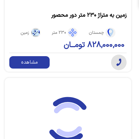
زمین به متراژ ۲۳۰ متر دور محصور
چمستان
230 متر
زمین
828,000,000 تومــان
مشاهده