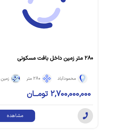
۲۸۰ متر زمین داخل بافت مسکونی
محمودآباد
280 متر
زمین
2,700,000,000 تومــان
مشاهده