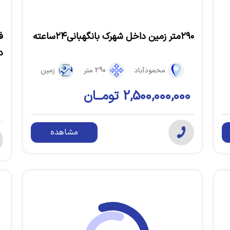
۲۹۰متر زمین داخل شهرک بانگهبانی۲۴ساعته
د
محمودآباد
290 متر
زمین
2,500,000,000 تومــان
مشاهده