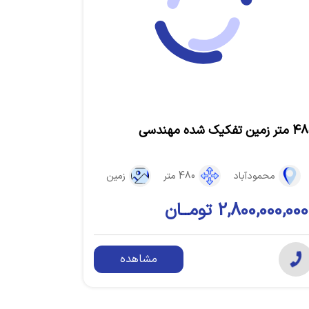
ر زمین تفکیک شده مهندسی
محمودآباد
480 متر
زمین
2,800,000,000 تومــان
مشاهده