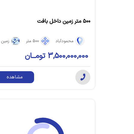
۵۰۰ متر زمین داخل بافت
محمودآباد
500 متر
زمین
3,500,000,000 تومــان
مشاهده