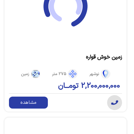
زمین خوش قواره
نوشهر
275 متر
زمین
2,200,000,000 تومــان
مشاهده