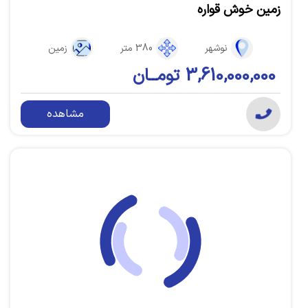
زمین خوش قواره
نوشهر
380 متر
زمین
3,610,000,000 تومــان
مشاهده