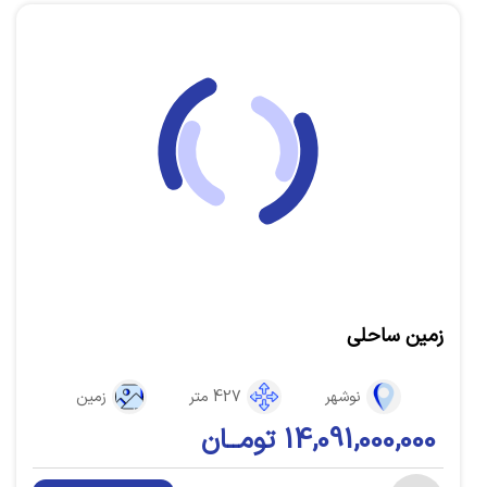
زمین ساحلی
نوشهر
427 متر
زمین
14,091,000,000 تومــان