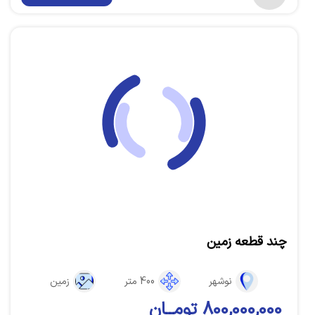
چند قطعه زمین
نوشهر
400 متر
زمین
800,000,000 تومــان