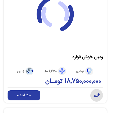
زمین خوش قواره
نوشهر
1,250 متر
زمین
18,750,000,000 تومــان
مشاهده