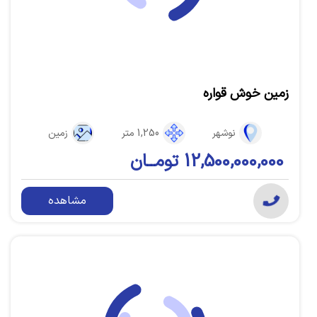
زمین خوش قواره
نوشهر
1,250 متر
زمین
12,500,000,000 تومــان
مشاهده