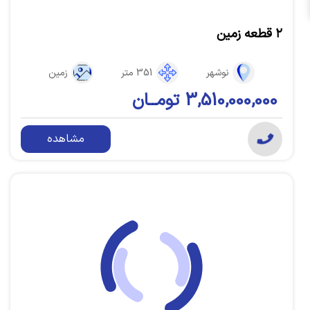
۲ قطعه زمین
نوشهر
351 متر
زمین
3,510,000,000 تومــان
مشاهده