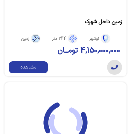
زمین داخل شهرک
نوشهر
244 متر
زمین
4,150,000,000 تومــان
مشاهده