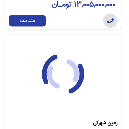
13,005,000,000 تومــان
مشاهده
زمین شهرکی