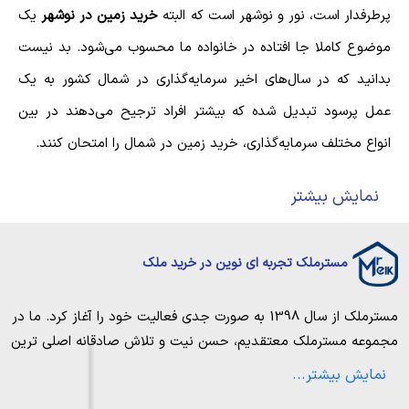
پرطرفدار است، نور و نوشهر است که البته
خرید زمین در نوشهر
یک
موضوع کاملا جا افتاده در خانواده ما محسوب می‌شود. بد نیست
بدانید که در سال‌های اخیر سرمایه‌گذاری در شمال کشور به یک
عمل پرسود تبدیل شده که بیشتر افراد ترجیح می‌دهند در بین
انواع مختلف سرمایه‌گذاری، خرید زمین در شمال را امتحان کنند.
نمایش بیشتر
مسترملک تجربه ای نوین در خرید ملک
خرید زمین، یک فرصت استثنائی
مسترملک
از سال 1398 به صورت جدی فعالیت خود را آغاز کرد. ما در
همانطور که می‌دانیم یکی از اشکال موفق سرمایه‌گذاری در ایران
مجموعه
مسترملک
معتقدیم، حسن نیت و تلاش صادقانه اصلی ترین
خرید زمین و مسکن در شمال کشور است. از جمله دلایل مهمی که
عامل پیروزی و موفقیت در حوزه املاک بوده و از این رو تمام مساعی
نمایش بیشتر...
خویش را به کار میگیریم تا بتوانیم با صداقت کامل بهترین ها را برای
سبب موفقیت سرمایه‌گذاری در شمال کشور است پتانسیل بالای