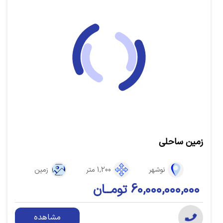
زمین ساحلی
نوشهر
1,200 متر
زمین
60,000,000,000 تومــان
مشاهده