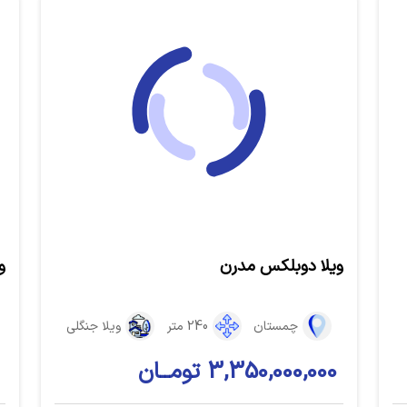
ویلا دوبلکس مدرن
و
چمستان
240 متر
ویلا جنگلی
3,350,000,000 تومــان