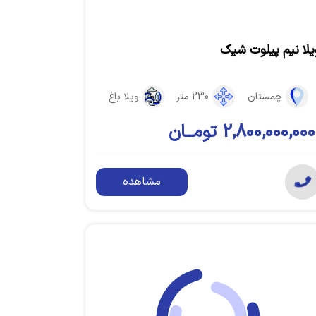
یلا نیم پیلوت شیک
چمستان
230 متر
ویلا باغ
2,800,000,000 تومــان
مشاهده