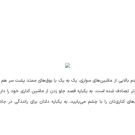
حجم بالایی از ماشین‌های سواری، یک به یک با بوق‌های ممتد پشت سر هم ق
تر تصادف شده است، به یکباره قصد جلو زدن از ماشین کناری خود را دار
های کناری‌تان را با چشم می‌پایید، به یکباره دلتان برای رانندگی در ج
نیست. بیراه نیست که با دو روز تعطیلی در اواسط هفته، سیل عظیمی ا
 خوش آب و هوای شمال سپری کرد، قاعدتا با خرید ویلا امکان‌پذیر اس
بدون هیچگونه سر و صدایی روی قلوه سنگ‌هایش بنشینید و فقط به صدای