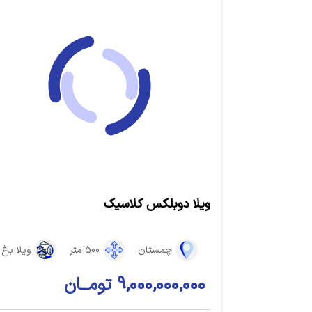
ویلا دوبلکس کلاسیک
چمستان
500 متر
ویلا باغ
9,000,000,000 تومــان