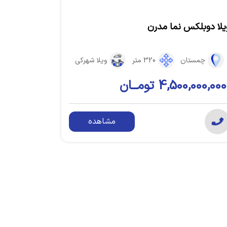
یلا دوبلکس نما مدرن
چمستان
320 متر
ویلا شهرکی
4,500,000,000 تومــان
مشاهده