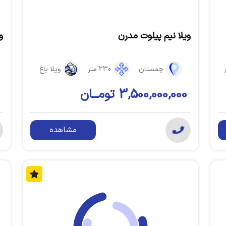
ویلا نیم پیلوت مدرن
و
چمستان
230 متر
ویلا باغ
3,500,000,000 تومــان
مشاهده