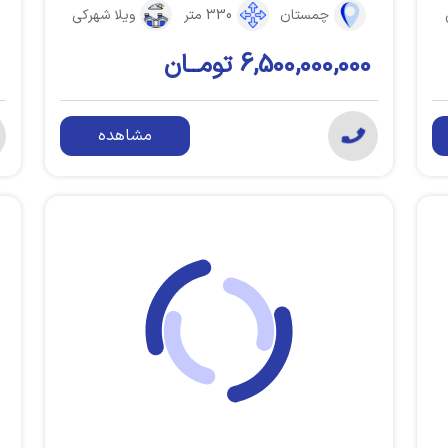
چمستان
330 متر
ویلا شهرکی
6,500,000,000 تومــان
مشاهده