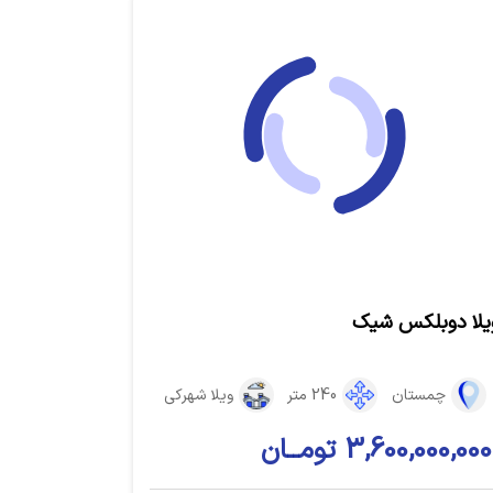
یلا دوبلکس شیک
چمستان
240 متر
ویلا شهرکی
3,600,000,000 تومــان