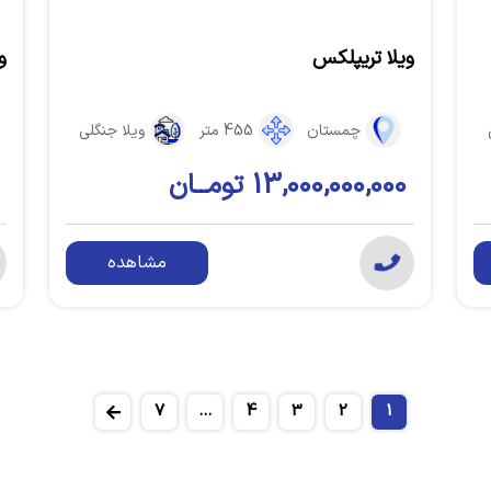
ویلا تریپلکس
و
چمستان
455 متر
ویلا جنگلی
13,000,000,000 تومــان
مشاهده
7
...
4
3
2
1