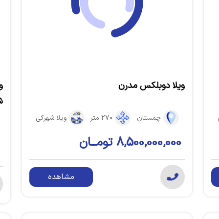
ویلا دوبلکس مدرن
و
ش
چمستان
270 متر
ویلا شهرکی
8,500,000,000 تومــان
مشاهده