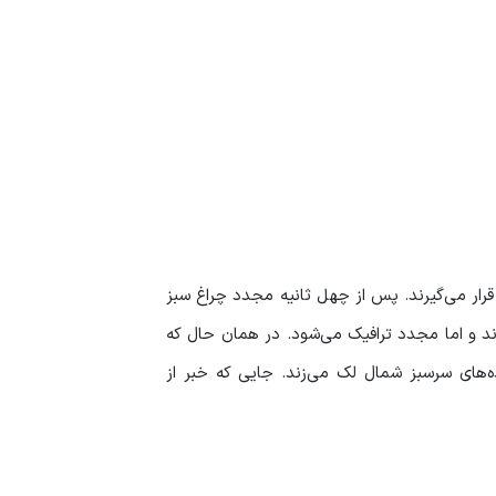
رار می‌گیرند. پس از چهل ثانیه مجدد چراغ سبز
ند و اما مجدد ترافیک می‌شود. در همان حال که
اده‌های سرسبز شمال لک می‌زند. جایی که خبر از
ز مردمان شهرهای بزرگ به شمال هجوم می‌برند.
ت. چمستان- بهشت طلایی مازندران از آن دسته
 پای آب و پرندگان آوازخوان گوش دهید.