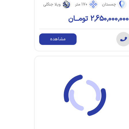
چمستان
170 متر
ویلا جنگلی
2,650,000,000 تومــان
مشاهده