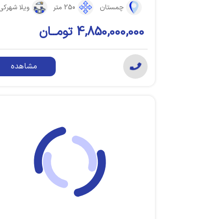
چمستان
250 متر
ویلا شهرکی
4,850,000,000 تومــان
مشاهده