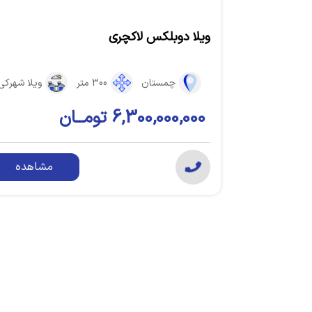
ویلا دوبلکس لاکچری
چمستان
300 متر
ویلا شهرکی
6,300,000,000 تومــان
مشاهده