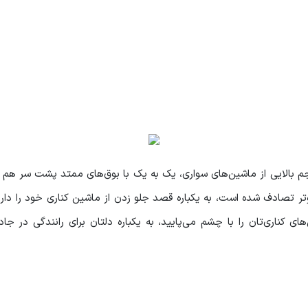
حجم بالایی از ماشین‌های سواری، یک به یک با بوق‌های ممتد پشت سر هم ق
تر تصادف شده است، به یکباره قصد جلو زدن از ماشین کناری خود را دار
های کناری‌تان را با چشم می‌پایید، به یکباره دلتان برای رانندگی در ج
نیست. بیراه نیست که با دو روز تعطیلی در اواسط هفته، سیل عظیمی ا
 خوش آب و هوای شمال سپری کرد، قاعدتا با خرید ویلا امکان‌پذیر اس
بدون هیچگونه سر و صدایی روی قلوه سنگ‌هایش بنشینید و فقط به صدای