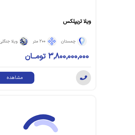
ویلا تریپلکس
چمستان
200 متر
ویلا جنگلی
3,800,000,000 تومــان
مشاهده