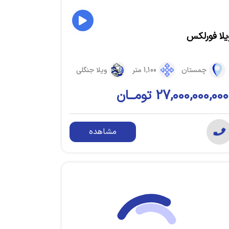
یلا فورلکس
چمستان
1,100 متر
ویلا جنگلی
27,000,000,000 تومــان
مشاهده