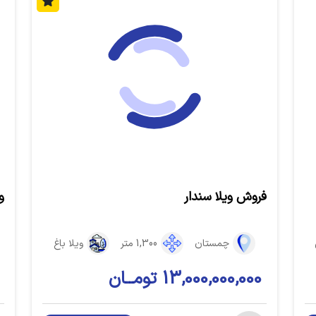
فروش ویلا سندار
و
چمستان
1,300 متر
ویلا باغ
13,000,000,000 تومــان