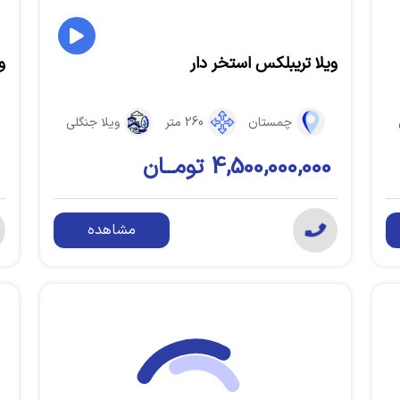
ویلا تریبلکس استخر دار
و
چمستان
260 متر
ویلا جنگلی
4,500,000,000 تومــان
مشاهده