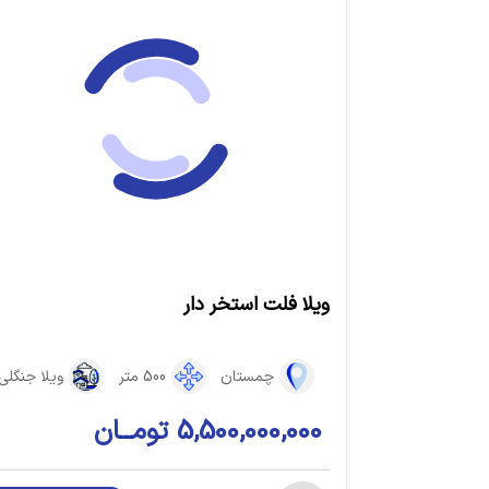
ویلا فلت استخر دار
چمستان
500 متر
ویلا جنگلی
5,500,000,000 تومــان