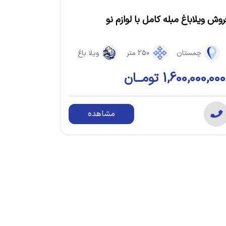
روش ویلاباغ مبله کامل با لوازم نو
چمستان
250 متر
ویلا باغ
1,600,000,000 تومــان
مشاهده