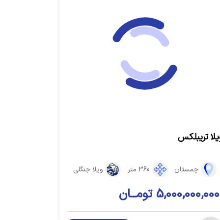
یلا تریبلکس
چمستان
360 متر
ویلا جنگلی
5,000,000,000 تومــان