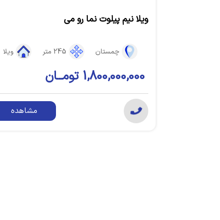
ویلا نیم پیلوت نما رو می
چمستان
245 متر
ویلا
1,800,000,000 تومــان
مشاهده