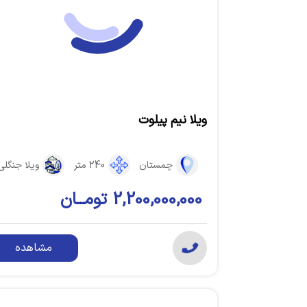
ویلا نیم پیلوت
چمستان
240 متر
ویلا جنگلی
2,200,000,000 تومــان
مشاهده