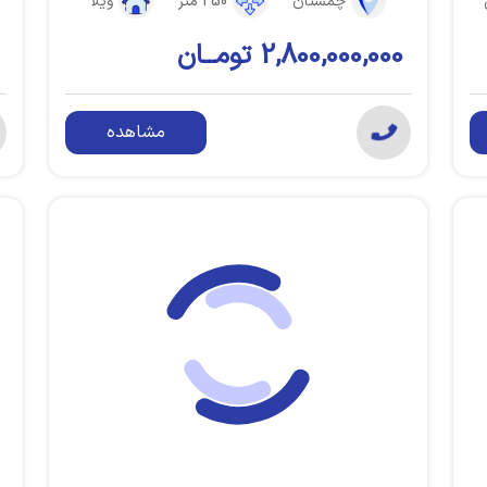
چمستان
250 متر
ویلا
2,800,000,000 تومــان
مشاهده