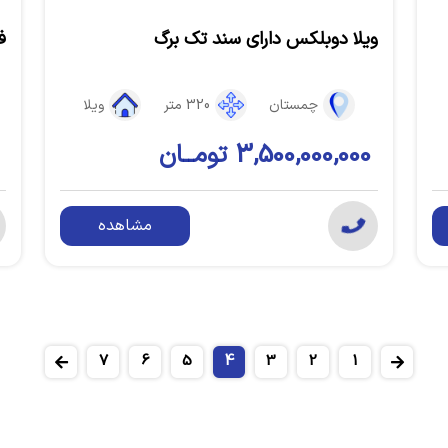
ویلا دوبلکس دارای سند تک برگ
ف
چمستان
320 متر
ویلا
3,500,000,000 تومــان
مشاهده
7
6
5
4
3
2
1