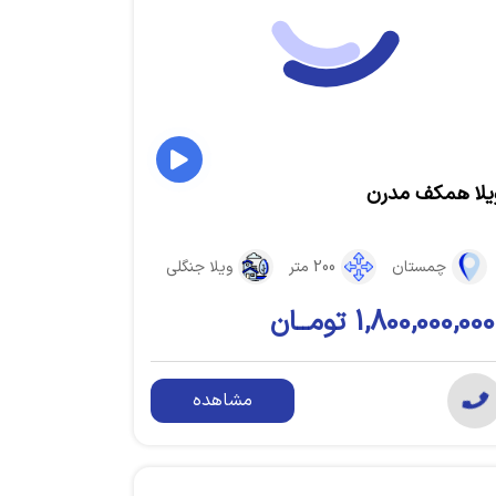
یلا همکف مدرن
چمستان
200 متر
ویلا جنگلی
1,800,000,000 تومــان
مشاهده