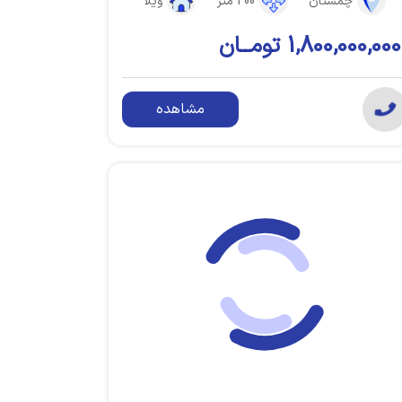
چمستان
200 متر
ویلا
1,800,000,000 تومــان
مشاهده