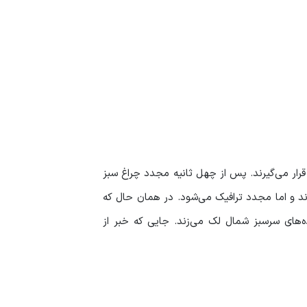
رار می‌گیرند. پس از چهل ثانیه مجدد چراغ سبز
ند و اما مجدد ترافیک می‌شود. در همان حال که
اده‌های سرسبز شمال لک می‌زند. جایی که خبر از
ز مردمان شهرهای بزرگ به شمال هجوم می‌برند.
ت. چمستان- بهشت طلایی مازندران از آن دسته
 پای آب و پرندگان آوازخوان گوش دهید.