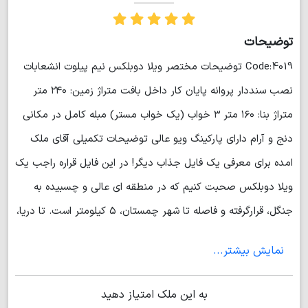
توضیحات
Code:4019 توضیحات مختصر ویلا دوبلکس نیم پیلوت انشعابات
نصب سنددار پروانه پایان کار داخل بافت متراژ زمین: ۲۴۰ متر
متراژ بنا: ۱۶۰ متر ۳ خواب (یک خواب مستر) مبله کامل در مکانی
دنج و آرام دارای پارکینگ ویو عالی توضیحات تکمیلی آقای ملک
امده برای معرفی یک فایل جذاب دیگر! در این فایل قراره راجب یک
ویلا دوبلکس صحبت کنیم که در منطقه ای عالی و چسبیده به
جنگل، قرار‌گرفته و فاصله تا شهر چمستان، ۵ کیلومتر است. تا دریا،
۱۷ کیلومتر فاصله دارد و به شما اطمینان می‌دهد تا نیازهای خود
نمایش بیشتر...
را به آسانی با دسترسی به مراکز خرید و... تامین کنید. دارای حیاط
بزرگ می‌باشد که کف آن با سنگ پوشیده شده و درختکاری شده
به این ملک امتیاز دهید
است. در حیاط، باربیکیو و آبنما سنگی قرار دارد. نما، مدرن است و