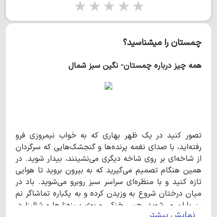
1 star
2 stars
3 stars
4 stars
5 stars
در آن از ستون‌های بتنی استفاده شده و نرده‌ها و پله‌ها، سنگی
می‌باشند. حالا بریم سراغ داخل ویلا ببینیم چه خبره! دارای سالن
چمستان را میشناسید؟
پذیرایی بزرگ که دیوار‌های آن کاغذدیواری شده است و کف آن،
همه چیز درباره چمستان- نگین سبز شمال
سرامیک شده و سقف، ترکیبی از کناف است و در آن از هالوژن‌ها و
نورمخفی‌های رنگی استفاده شده است. دارای ست بسیار شیک
مبلمان است و شومینه‌ای سنگی با طرح چوب هم در پذیرایی قرار
گرفته است. آشپزخانه، دارای کابینت‌های MDF و روشویی نصب
شده است. ویلا دارای ۲ خواب است که یکی از خواب ها دارای
تصور کنید در یک ظهر بهاری که به خواب نیمروزی فرو
رفته‌اید، با صدای نغمه پرنده‌ها و گنجشک‌هایی که سرگردان
تراسی بزرگ، همراه با منظره‌ای فوق العاده جذاب می‌باشد. این اتاق
از شاخه‌ای بر روی شاخه دیگری می‌نشینند، بیدار شوید. در
خواب دارای سرویس تخت خواب می‌باشد و دیوار‌های آنها،
همین هنگام تصمیم می‌گیرید که به بیرون بروید تا هوایی
تازه کنید و با منظره‌ای سراسر سبز روبرو می‌شوید. باد در
کاغذدیواری شده است. اگر به دنبال ویلایی مبله هستید تا بتوانید
میان درختان شروع به وزیدن کرده و به یکباره تماشاگر نم
نقل مکانی آسان داشته باشید؛ آقای ملک این ویلا را به شما
نم باران می‌شوید. حس خنکی و بوی سبزه‌زارها و شالیزارها
نمایش بیشتر