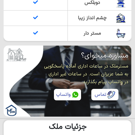
دوبلکس
چشم انداز زیبا
مستر دار
مشاوره میخوای؟
مسترملک در ساعات اداری آماده پاسخگویی
به شما عزیزان است. در ساعات غیر اداری
در واتساپ پیام بگذارید.
تماس
واتساپ
جزئیات ملک