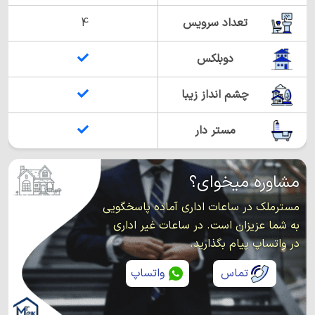
تعداد سرویس
4
دوبلکس
چشم انداز زیبا
مستر دار
مشاوره میخوای؟
مسترملک در ساعات اداری آماده پاسخگویی
به شما عزیزان است. در ساعات غیر اداری
در واتساپ پیام بگذارید.
تماس
واتساپ