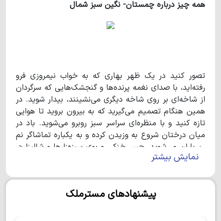
همه چیز درباره چمستان- نگین سبز شمال
تصور کنید در یک ظهر بهاری که به خواب نیمروزی فرو
رفته‌اید، با صدای نغمه پرنده‌ها و گنجشک‌هایی که سرگردان
از شاخه‌ای بر روی شاخه دیگری می‌نشینند، بیدار شوید. در
همین هنگام تصمیم می‌گیرید که به بیرون بروید تا هوایی
تازه کنید و با منظره‌ای سراسر سبز روبرو می‌شوید. باد در
میان درختان شروع به وزیدن کرده و به یکباره تماشاگر نم
نم باران می‌شوید. حس خنکی و بوی سبزه‌زارها و شالیزارها
نمایش بیشتر
همان بهشتی است که همیشه انتظارش را داشتید. درست
حدس زدید، اینجا چمستان- نگین سبز شمال است. اینجا
حتی خوردن نان محلی و عطر چای، طعم دیگری دارد. از
پیشنهادهای مسترملک
مردمان بومی این منطقه شنیده‌ام که نام چمستان به دلیل
چمنزارهای بی‌حد و اندازه و پوشش گیاهی آن است. برخی
دیگر نیز نام چمستان را ریشه در تاریخ این منطقه