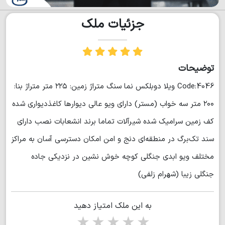
جزئیات ملک
توضیحات
Code:4046 ویلا دوبلکس نما سنگ متراژ زمین: ۲۲۵ متر متراژ بنا:
۲۰۰ متر سه خواب (مستر) دارای ویو عالی دیوارها کاغذ‌دیواری شده
کف زمین سرامیک شده شیرآلات تماما برند انشعابات نصب دارای
سند تک‌برگ در منطقه‌ای دنج و امن امکان دسترسی آسان به مراکز
مختلف ویو ابدی جنگلی کوچه خوش نشین در نزدیکی جاده
جنگلی زیبا (شهرام زلفی)
به این ملک امتیاز دهید
1 star
2 stars
3 stars
4 stars
5 stars