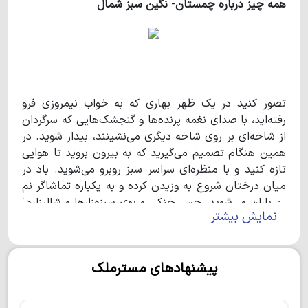
همه چیز درباره چمستان- نگین سبز شمال
تصور کنید در یک ظهر بهاری که به خواب نیمروزی فرو
رفته‌اید، با صدای نغمه پرنده‌ها و گنجشک‌هایی که سرگردان
از شاخه‌ای بر روی شاخه دیگری می‌نشینند، بیدار شوید. در
همین هنگام تصمیم می‌گیرید که به بیرون بروید تا هوایی
تازه کنید و با منظره‌ای سراسر سبز روبرو می‌شوید. باد در
میان درختان شروع به وزیدن کرده و به یکباره تماشاگر نم
نم باران می‌شوید. حس خنکی و بوی سبزه‌زارها و شالیزارها
نمایش بیشتر
همان بهشتی است که همیشه انتظارش را داشتید. درست
حدس زدید، اینجا چمستان- نگین سبز شمال است. اینجا
حتی خوردن نان محلی و عطر چای، طعم دیگری دارد. از
پیشنهادهای مسترملک
مردمان بومی این منطقه شنیده‌ام که نام چمستان به دلیل
چمنزارهای بی‌حد و اندازه و پوشش گیاهی آن است. برخی
دیگر نیز نام چمستان را ریشه در تاریخ این منطقه