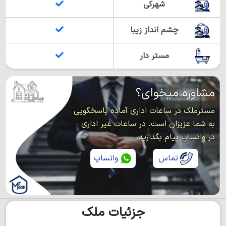
شهرکی
چشم انداز زیبا
مستر دار
مشاوره میخوای؟
مسترملک در ساعات اداری آماده پاسخگویی
به شما عزیزان است. در ساعات غیر اداری
در واتساپ پیام بگذارید.
تماس
واتساپ
جزئیات ملک