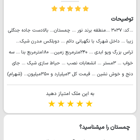
توضیحات
...کد: ۳۰۳۷ ...منطقه برند نور ... چمستان... بالادست جاده جنگلی
زیبا ... داخل شهرک با نگهبانی دائم ... دوبلکس مدرن شیک...
تراس بزرگ ویو ابدی ... ۲۴۰مترمربع زمین... ۱۸۰مترمربع بنا ... سه
خواب ... ۳مستر ... انشعابات نصب ... حیاط سازی شیک ... جای
دنج و خوش نشین ... قیمت کل ۳میلیارد و ۳۵۰میلیون... (شهرام)
به این ملک امتیاز دهید
1 star
2 stars
3 stars
4 stars
5 stars
چمستان را میشناسید؟