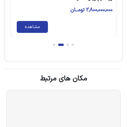
8,500,000,000 تومــان
00
مشاهده
مکان های مرتبط