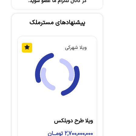
در کانال تلگرام ما عضو شوید.
پیشنهادهای مسترملک
ویلا شهرکی
ویلا طرح دوبلکس
2,700,000,000 تومــان