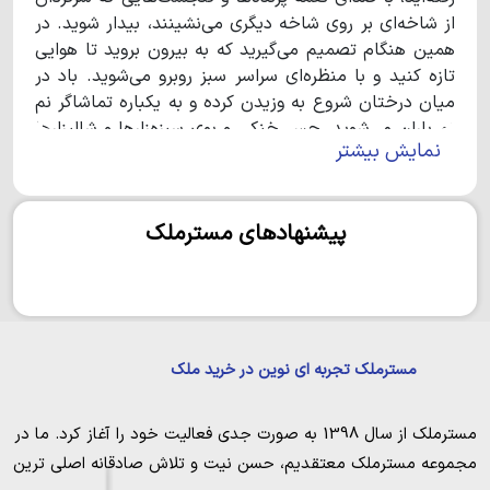
از شاخه‌ای بر روی شاخه دیگری می‌نشینند، بیدار شوید. در
همین هنگام تصمیم می‌گیرید که به بیرون بروید تا هوایی
تازه کنید و با منظره‌ای سراسر سبز روبرو می‌شوید. باد در
میان درختان شروع به وزیدن کرده و به یکباره تماشاگر نم
نم باران می‌شوید. حس خنکی و بوی سبزه‌زارها و شالیزارها
نمایش بیشتر
همان بهشتی است که همیشه انتظارش را داشتید. درست
حدس زدید، اینجا چمستان- نگین سبز شمال است. اینجا
حتی خوردن نان محلی و عطر چای، طعم دیگری دارد. از
پیشنهادهای مسترملک
مردمان بومی این منطقه شنیده‌ام که نام چمستان به دلیل
چمنزارهای بی‌حد و اندازه و پوشش گیاهی آن است. برخی
دیگر نیز نام چمستان را ریشه در تاریخ این منطقه
می‌دانند. در هر صورت اگر هنوز برای سفر به چمستان در
شک و شبه هستید، باید بگویم که همچنان از نصف بیشتر
زیبایی‌های این منطقه محروم مانده‌اید. این منطقه
مسترملک تجربه ای نوین در خرید ملک
کوهستانی مملو از ویلاها و کلبه‌های جنگلی زیباست که
می‌توانید با خرید ویلا در این منطقه، در تمام طول سال از
مسترملک
از سال 1398 به صورت جدی فعالیت خود را آغاز کرد. ما در
زیبایی‌های طبیعی این بخش از شمال لذت ببرید. اگر
مجموعه
مسترملک
معتقدیم، حسن نیت و تلاش صادقانه اصلی ترین
علاقمند به جنگل‌نوردی و طبیعت‌گردی هستید، در ادامه با