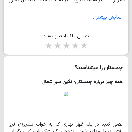
کمتر از ۵۰۰متر فاصله با دریا کمتر ۱۵دقیقه فاصله با جنگل کمتراز
۲۰ دقیقه بایک قیمت بسیار مناسب قیمت : ۱ میلیاردو ۸۰۰میلیون
نمایش بیشتر...
تومان به آدرس مازندران نور چمستان عرب خیل طالقانی ۱۸
بنفشه ۷
به این ملک امتیاز دهید
1 star
2 stars
3 stars
4 stars
5 stars
چمستان را میشناسید؟
همه چیز درباره چمستان- نگین سبز شمال
تصور کنید در یک ظهر بهاری که به خواب نیمروزی فرو
رفته‌اید، با صدای نغمه پرنده‌ها و گنجشک‌هایی که سرگردان