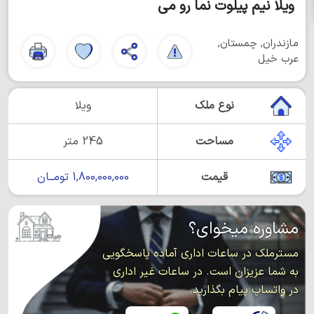
ویلا نیم پیلوت نما رو می
مازندران, چمستان,
عرب خیل
نوع ملک
ویلا
مساحت
245 متر
قیمت
1,800,000,000 تومــان
مشاوره میخوای؟
مسترملک در ساعات اداری آماده پاسخگویی
به شما عزیزان است. در ساعات غیر اداری
در واتساپ پیام بگذارید.