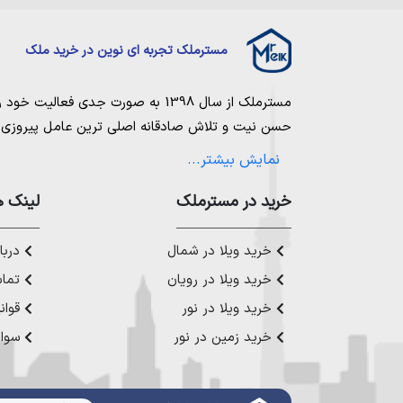
مسترملک تجربه ای نوین در خرید ملک
مسترملک
از سال 1398 به صورت جدی فعالیت خود را آغاز کرد. ما در مجموعه
حسن نیت و تلاش صادقانه اصلی ترین عامل پیروزی و 
مساعی خویش را به کار میگیریم تا بتوانیم با صداقت ک
نمایش بیشتر...
بیاوریم. مسترملک صرفاً در شهر های مرکزی مازندران
ملک در شمال
،
خرید در مستر‌ملک
خرید زمین در نور
،
خرید زمین در چ
لینک ه
رویان
،
خرید زمین در محمودآباد
و همینطور
خرید وی
چمستان
،
خرید ویلا در نوشهر
،
خرید ویلا در محمودآ
خرید ویلا در شمال
دربار
عزیز خدمت کنیم.
خرید ویلا در رویان
تماس
خرید ویلا در نور
قوان
خرید زمین در نور
سوال