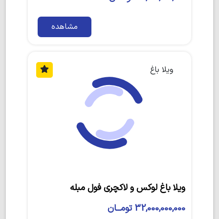
مشاهده
ویلا باغ
ویلا باغ لوکس و لاکچری فول مبله
32,000,000,000 تومــان