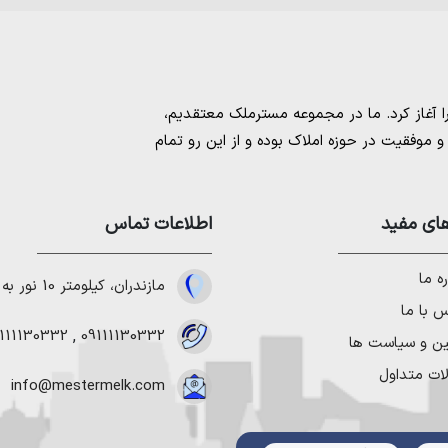
مسترملک
معتقدیم،
موفقیت در حوزه املاک بوده و از این رو تمام
امل بهترین ها را برای مشتریانمان به ارمغان
 خرید و فروش ملک انجام می‌دهد. برای
خرید
مستان
،
ای مفید
خرید زمین در نوشهر
،
خرید زمین در
اطلاعات تماس
لا در شمال
،
خرید ویلا در نور
،
خرید ویلا در
باد
و
خرید ویلا در رویان
میتوانیم به هموطنان
ه ما
مازندران، کیلومتر 10 نور به چمستان
 با ما
111130332
,
09111130332
ین و سیاست ها
ات متداول
info@mestermelk.com