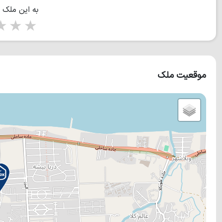
به این ملک 
tars
5 stars
موقعیت ملک