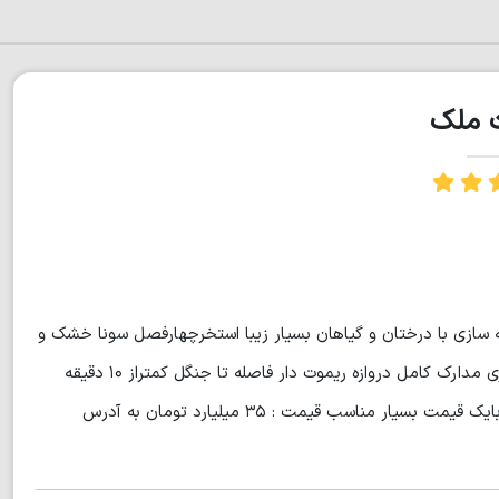
ت ملک
راژ زمین ۳۴۰۰ متر گل کاری و محوطه سازی با درختان و گیاهان بسیار زیبا استخرچهارفصل سونا خشک و
بخار جکوزی باربیکیو دوتا آلاچیق نگهبانی ۲۴ساعته یک واحد سرایداری مدارک کامل دروازه ریموت دار فاصله تا جنگل کمتراز ۱۰ دقیقه
فاصله تا دریا کمتراز ۱۰ دقیقه دسترسی آسان به مراکز خرید و رفاهی بایک قیمت بسیار مناسب قیمت : ۳۵ میلیارد تومان به آدرس