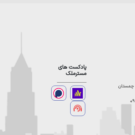
پادکست های
مسترملک
09