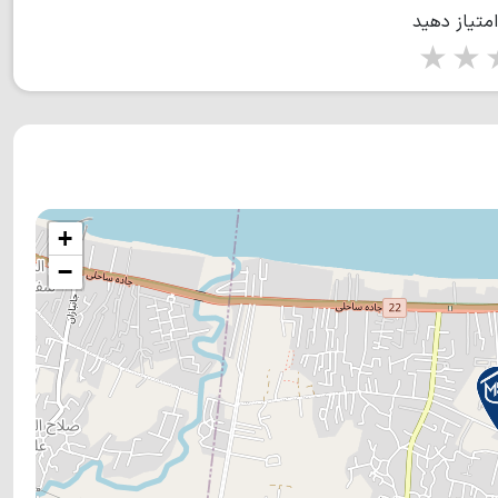
امتیاز دهید
1 star
2 stars
3 stars
4 s
+
−