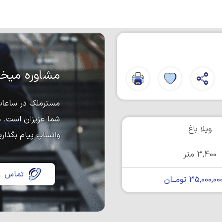
مشاوره میخو
مسترملک در ساعات 
شما عزیزان است. د
ویلا باغ
واتساپ پیام بگذاری
3,400 متر
تماس
35,000, تومــان