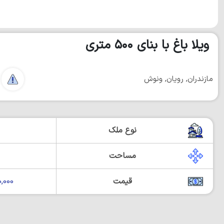
ویلا باغ با بنای ۵۰۰ متری
مازندران, رویان, ونوش
نوع ملک
مساحت
قیمت
000,000